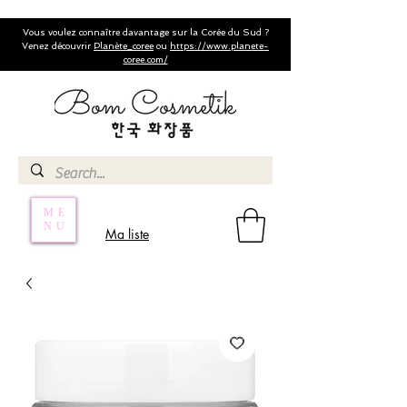
Vous voulez connaître davantage sur la Corée du Sud ?
Venez découvrir
Planète_coree
ou
https://www.planete-
coree.com/
ME
NU
Ma liste