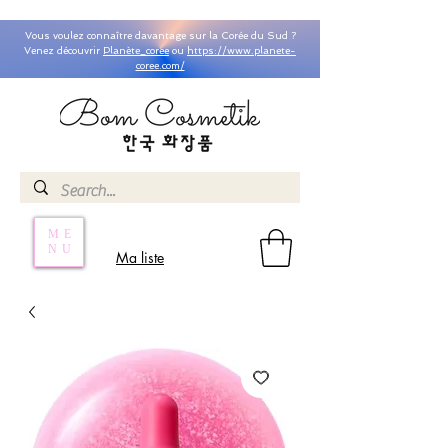
Vous voulez connaître davantage sur la Corée du Sud ?
Venez découvrir
Planète_coree
ou
https://www.planete-
coree.com/
ME
NU
Ma liste