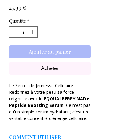
Prix
25,99 €
Quantité
*
Ajouter au panier
Acheter
​Le Secret de Jeunesse Cellulaire​
Redonnez à votre peau sa force
originelle avec le
EQQUALBERRY NAD+
Peptide Boosting Serum
. Ce n'est pas
qu'un simple sérum hydratant ; c'est un
véritable concentré d'énergie cellulaire.​
Formulé avec du
NAD+
(Nicotinamide
Adénine Dinucléotide) et un complexe
COMMENT UTILISER
surpuissant de
14 peptides
, ce soin