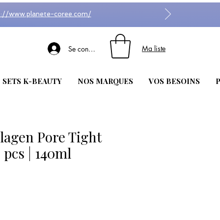
s://www.planete-coree.com/
Ma liste
Se connecter
| SETS K-BEAUTY
NOS MARQUES
VOS BESOINS
P
agen Pore Tight
 pcs | 140ml