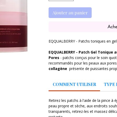
Ajouter au panier
Ache
EQQUALBERRY - Patchs toniques en gel a
EQQUALBERRY - Patch Gel Tonique au
Pores
- patchs conçus pour le soin quoti
recommandés pour les peaux aux pores v
collagène
présente de puissantes propr
que
l'hydrolysat de collagène
laisse l
agréablement douce au toucher. L'ajou
COMMENT UTILISER
TYPE 
réduire les pores dilatés et à rédui
de Centella asiatica
assure une bonne 
régénération. La composition est parfa
Retirez les patchs à l'aide de la pince à 
contribue à réduire les rides et renforce
peau propre et sèche, aux endroits souha
Les patchs sont conditionnés dans une 
transparents, retirez-les et massez déli
épiler pour un retrait hygiénique. Le paq
restante.