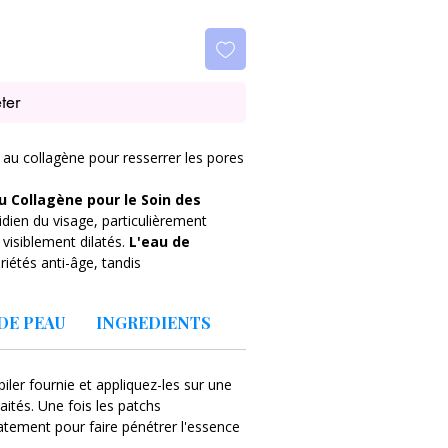
ter
u collagène pour resserrer les pores
 Collagène pour le Soin des
dien du visage, particulièrement
isiblement dilatés.
L'eau de
iétés anti-âge, tandis
a peau visiblement lisse et
t de
niacinamide contribue à
DE PEAU
INGREDIENTS
re la sécrétion de sébum.
L'extrait
hydratation cutanée et favorise la
itement complétée par
le PDRN
, qui
épiler fournie et appliquez-les sur une
 les propriétés anti-âge des patchs.
ités. Une fois les patchs
boîte hermétique, munie d'une pince à
catement pour faire pénétrer l'essence
uet contient 60 patchs.