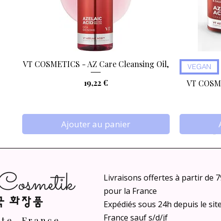
VT COSMETICS - AZ Care Cleansing Oil,
Aperçu rapide
VEGAN
Prix
19,22 €
VT COSME
Ajouter au panier
Livraisons offertes à partir de 
pour la France
Expédiés sous 24h depuis le sit
France sauf s/d/jf
nte, France