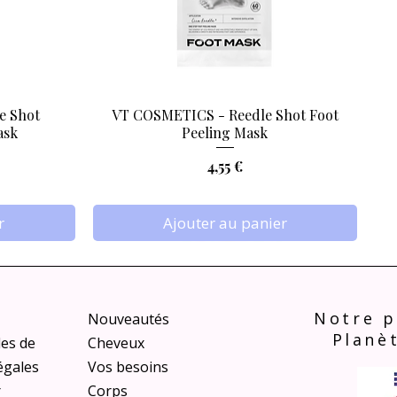
e Shot
VT COSMETICS - Reedle Shot Foot
Aperçu rapide
ask
Peeling Mask
Prix
4,55 €
r
Ajouter au panier
Notre p
Nouveautés
Planè
les de
Cheveux
égales
Vos besoins
r
Corps