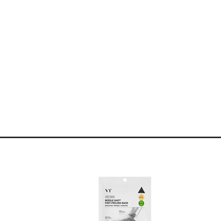
priétés anti-âge et raffermissantes,
ions, rétrécit les pores dilatés, réduit
 l'élasticité de la peau, régule la
et lisse la peau, soutient la protection
ve d'eau,
ène et de l'élastine, réduit les rides,
ède des propriétés hydratantes,
lammatoires.
és,
 la peau
,
ébum.