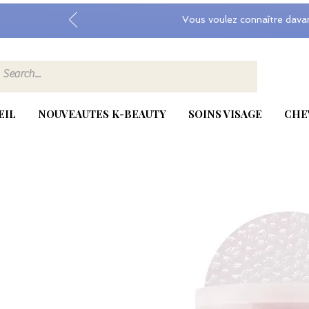
Vous voulez connaître dava
EIL
NOUVEAUTES K-BEAUTY
SOINS VISAGE
CHE