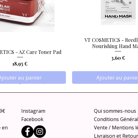
VT COSMETICS - Reedl
Aperçu rapide
Aperçu rapide
Nourishing Hand M
TICS - AZ Care Toner Pad
Prix
3,60 €
Prix
18,95 €
Ajouter au panier
Ajouter au panie
79€
Instagram
Qui sommes-nous
Facebook
Conditions Généra
e en
Vente / Mentions l
Livraison et Retou