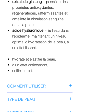
extrait de ginseng
- possède des
propriétés antioxydantes,
régénératrices, raffermissantes et
améliore la circulation sanguine
dans la peau,
acide hyaluronique
- lie l'eau dans
l'épiderme, maintenant un niveau
optimal d'hydratation de la peau, a
un effet lissant.
hydrate et élastifie la peau,
a un effet antioxydant,
unifie le teint.
COMMENT UTILISER
Appliquer le masque sur une peau
TYPE DE PEAU
nettoyée et tonifiée. Adaptez-le
exactement à la forme de votre
Tout type de peau