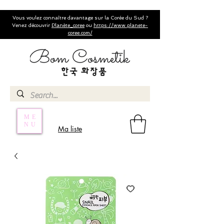
Vous voulez connaître davantage sur la Corée du Sud ?
Venez découvrir
Planète_coree
ou
https://www.planete-
coree.com/
ME
NU
Ma liste