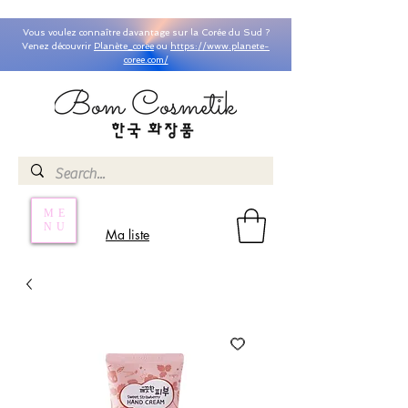
Vous voulez connaître davantage sur la Corée du Sud ?
Venez découvrir
Planète_coree
ou
https://www.planete-
coree.com/
ME
NU
Ma liste