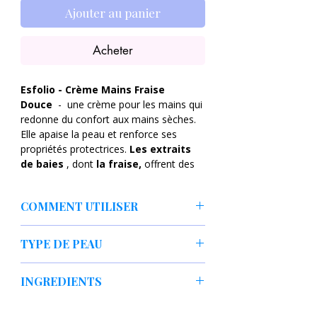
Ajouter au panier
Acheter
Esfolio - Crème Mains Fraise
Douce
-
une crème pour les mains qui
redonne du confort aux mains sèches.
Elle apaise la peau et renforce ses
propriétés protectrices.
Les extraits
de baies
, dont
la fraise,
offrent des
propriétés antioxydantes et
hydratantes, tandis que
la
COMMENT UTILISER
glycérine
ajoutée à la formule fixe
l'hydratation pour un effet longue
Masser une petite quantité de produit
durée.
Les acides gras
TYPE DE PEAU
dans les mains. Utiliser selon les
naturels
contenus dans la
besoins.
crème
contribuent à la reconstruction
mains sèches et rugueuses,
INGREDIENTS
du film hydrolipidique, améliorant ainsi
Peau des mains nécessitant nutrition
la douceur et l'élasticité de la peau. Ce
et régénération.
Eau, glycérine , huile minérale, alcool
produit
pénètre
rapidement
et est idéal