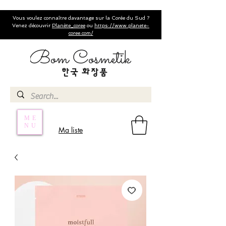
Vous voulez connaître davantage sur la Corée du Sud ?
Venez découvrir
Planète_coree
ou
https://www.planete-
coree.com/
ME
NU
Ma liste