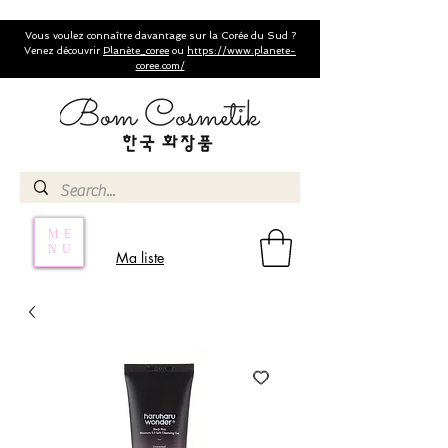
Vous voulez connaître davantage sur la Corée du Sud ?
Venez découvrir
Planète_coree
ou
https://www.planete-
coree.com/
ME
NU
Ma liste