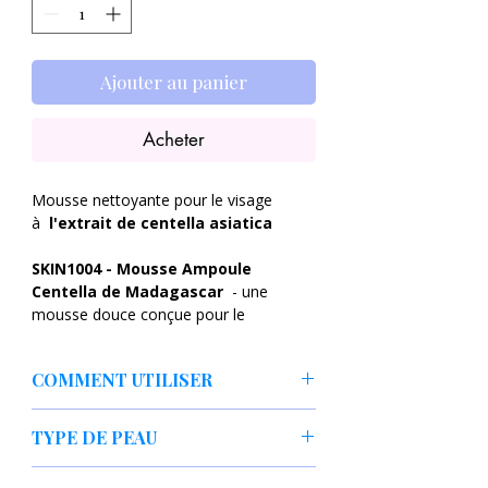
Ajouter au panier
Acheter
Mousse nettoyante pour le visage
à
l'extrait de centella asiatica
SKIN1004 - Mousse Ampoule
Centella de Madagascar
- une
mousse douce conçue pour le
nettoyage quotidien du visage,
présentée en tube. Ce produit a une
COMMENT UTILISER
consistance crémeuse et une couleur
beige nacrée. Sa formule est enrichie
Appliquez une quantité appropriée sur
en
extrait de Centella
TYPE DE PEAU
les paumes humides et faites mousser
asiatica,
originaire de Madagascar. La
en frottant les paumes. Faire mousser
Centella asiatica
apaise les irritations et
Tout type de peau y compris peau