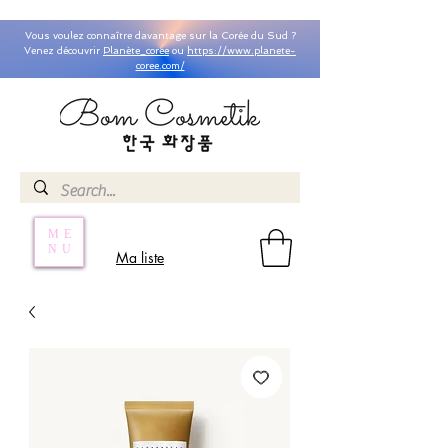
Vous voulez connaître davantage sur la Corée du Sud ?
Venez découvrir
Planète_coree
ou
https://www.planete-
coree.com/
ME
NU
Ma liste