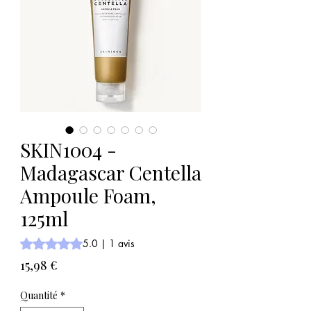
SKIN1004 -
Madagascar Centella
Ampoule Foam,
125ml
La note est de 5.0 sur cinq étoiles selon 1 avis
5.0 | 1 avis
Prix
15,98 €
Quantité
*