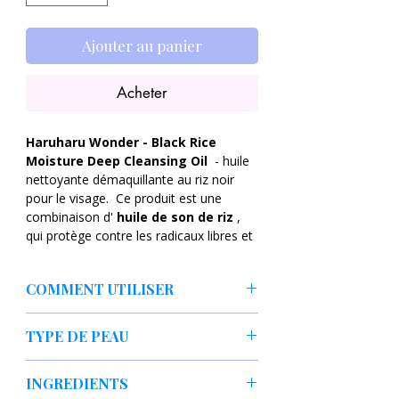
Ajouter au panier
Acheter
Haruharu Wonder - Black Rice
Moisture Deep Cleansing Oil
- huile
nettoyante démaquillante au riz noir
pour le visage.
Ce produit est une
combinaison d'
huile de son de riz
,
qui protège contre les radicaux libres et
stimule la régénération,
d'huile
d'olive
, qui hydrate et
COMMENT UTILISER
régénère,
d'huile de jojoba
, qui
contrôle le sébum et prévient la perte
Pressez une ou deux pompes d'huile sur
d'hydratation, et
de vitamine E
, qui
TYPE DE PEAU
les mains sèches. Massez doucement
retarde le processus de vieillissement
mais soigneusement le produit sur
de la peau. et la renforce la barrière
Tout type de peau
votre visage. Après environ 30
INGREDIENTS
protectrice.
secondes, rincez l'huile à l'eau tiède.