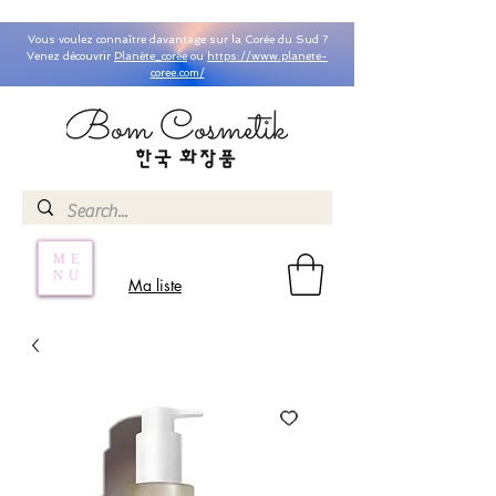
Vous voulez connaître davantage sur la Corée du Sud ?
Venez découvrir
Planète_coree
ou
https://www.planete-
coree.com/
ME
NU
Ma liste