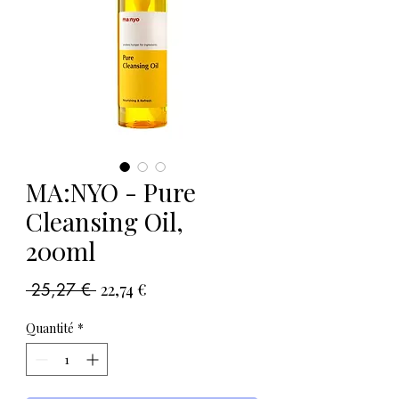
MA:NYO - Pure
Cleansing Oil,
200ml
Prix
Prix
 25,27 € 
22,74 €
original
promotionnel
Quantité
*