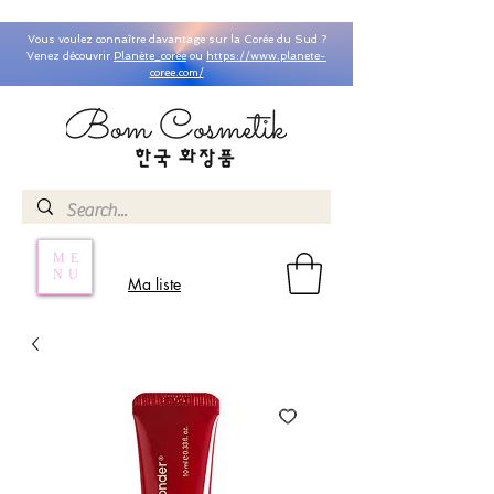
Vous voulez connaître davantage sur la Corée du Sud ?
Venez découvrir
Planète_coree
ou
https://www.planete-
coree.com/
ME
NU
Ma liste