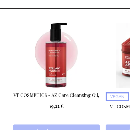
VT COSMETICS - AZ Care Cleansing Oil,
Aperçu rapide
VEGAN
Prix
19,22 €
VT COSME