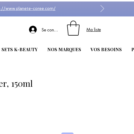
s://www.planete-coree.com/
Ma liste
Se connecter
| SETS K-BEAUTY
NOS MARQUES
VOS BESOINS
P
er, 150ml