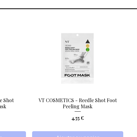
e Shot
VT COSMETICS - Reedle Shot Foot
Aperçu rapide
ask
Peeling Mask
Prix
4,55 €