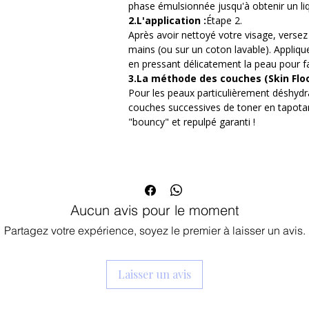
phase émulsionnée jusqu'à obtenir un l
cellules mortes en surface pour révéler l
2.L'application :
Étape 2.
pénétrant profondément dans les couche
Après avoir nettoyé votre visage, verse
l'hydratation et réparer la barrière cutan
mains (ou sur un coton lavable). Appliqu
en pressant délicatement la peau pour fa
Enrichi en niacinamide (vitamine B3), il ai
3.La méthode des couches (Skin Floo
rougeurs et flouter l'apparence des por
Pour les peaux particulièrement déshydr
une concentration élevée en gamma-oryz
couches successives de toner en tapota
protège la peau du vieillissement prémat
"bouncy" et repulpé garanti !
peau est repulpée, incroyablement douc
à recevoir la suite des soins. Sans parfu
dermatologiquement, il convient parfait
compris les peaux déshydratées, ternes 
Aucun avis pour le moment
Partagez votre expérience, soyez le premier à laisser un avis.
Laisser un avis