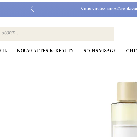
Vous voulez connaître dava
EIL
NOUVEAUTES K-BEAUTY
SOINS VISAGE
CHE