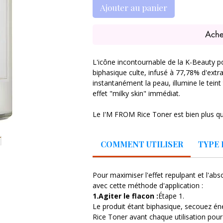
Ajouter au panier
Ache
L'icône incontournable de la K-Beauty p
biphasique culte, infusé à 77,78% d'extr
instantanément la peau, illumine le teint
effet "milky skin" immédiat.
Le I'M FROM Rice Toner est bien plus qu’
secret ancestral coréen de l'eau de riz,
Formulé avec 77,78% d’extrait de riz pur 
COMMENT UTILISER
TYPE 
reconnue pour la pureté de ses terres et
regorge d'acides aminés, de vitamines et 
cutanée.
Pour maximiser l'effet repulpant et l'abso
avec cette méthode d'application :
Sa formule unique se distingue par sa tex
1.Agiter le flacon :
Étape 1.
couche aqueuse hydratante et une couc
Le produit étant biphasique, secouez é
secouant le flacon, ces deux phases fusi
Rice Toner avant chaque utilisation pou
de douceur lacté. Il agit sur deux fronts e