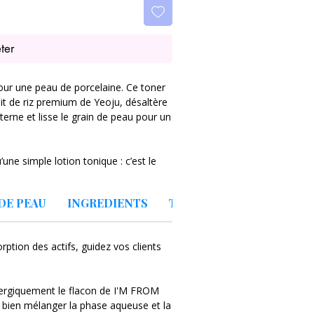
ter
our une peau de porcelaine. Ce toner
ait de riz premium de Yeoju, désaltère
 terne et lisse le grain de peau pour un
une simple lotion tonique : c’est le
 modernisé dans un soin d'exception.
originaire de la région de Yeoju,
DE PEAU
INGREDIENTS
TEXTURE
 la richesse de ses céréales, ce toner
de minéraux essentiels à la vitalité
rption des actifs, guidez vos clients
ture biphasique intelligente : une
he émulsionnée nourrissante. En
nergiquement le flacon de I'M FROM
onnent pour créer un véritable voile
r bien mélanger la phase aqueuse et la
ssentiels : il exfolie en douceur les