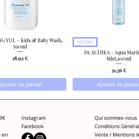
 YUL – Kids & Baby Wash,
Aperçu rapide
Aperçu rapide
VEGAN
590ml
Dr.ALTHEA - Aqua Marin
Prix
18,92 €
Mist,100ml
Prix
21,36 €
Ajouter au panier
Ajouter au panie
79€
Instagram
Qui sommes-nous
Facebook
Conditions Généra
e en
Vente / Mentions l