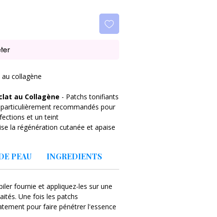
ter
 au collagène
clat au Collagène
- Patchs tonifiants
e, particulièrement recommandés pour
ections et un teint
ise la régénération cutanée et apaise
sensation de soulagement. L'ajout
 imperfections et à unifier le teint,
DE PEAU
INGREDIENTS
 apporte à la peau une douceur et
athion
, contenu dans l'essence qui
s nocifs des radicaux libres, retardant
épiler fournie et appliquez-les sur une
orçant l'effet éclaircissant du produit.
ités. Une fois les patchs
it de centella asiatica,
qui
catement pour faire pénétrer l'essence
. Une utilisation régulière des patchs