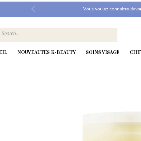
Vous voulez connaître dava
EIL
NOUVEAUTES K-BEAUTY
SOINS VISAGE
CHE