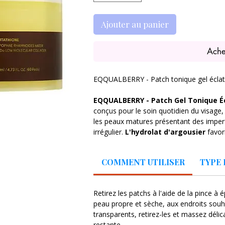
Ajouter au panier
Ache
EQQUALBERRY - Patch tonique gel éclat
EQQUALBERRY - Patch Gel Tonique É
conçus pour le soin quotidien du visag
les peaux matures présentant des imperf
irrégulier.
L'hydrolat d'argousier
favor
les irritations, procurant une agréable 
de
niacinamide
contribue à éclaircir les
COMMENT UTILISER
TYPE 
tandis que
l'hydrolysat de collagène
une douceur remarquables.
Le glut
imprègne les patchs, neutralise les effet
Retirez les patchs à l'aide de la pince à 
ainsi le vieillissement cutané tout en renf
peau propre et sèche, aux endroits souha
De plus, la formule est enrichie en
extra
transparents, retirez-les et massez déli
maintient une bonne hydratation cutanée 
restante.