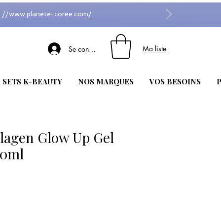
s://www.planete-coree.com/
Ma liste
Se connecter
| SETS K-BEAUTY
NOS MARQUES
VOS BESOINS
P
agen Glow Up Gel
40ml