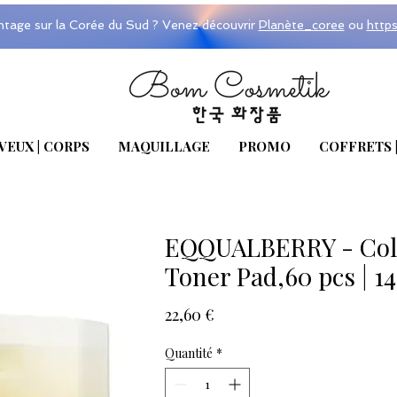
ntage sur la Corée du Sud ? Venez découvrir
Planète_coree
ou
http
VEUX | CORPS
MAQUILLAGE
PROMO
COFFRETS 
EQQUALBERRY - Coll
Toner Pad,60 pcs | 1
Prix
22,60 €
Quantité
*