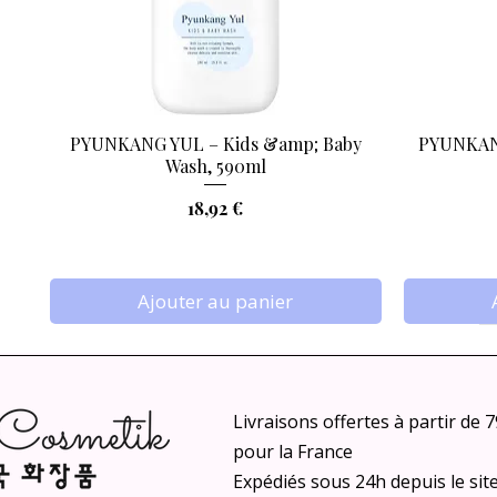
PYUNKANG YUL – Kids &amp; Baby
PYUNKANG
Aperçu rapide
Wash, 590ml
Prix
18,92 €
Ajouter au panier
Livraisons offertes à partir de 
pour la France
Expédiés sous 24h depuis le sit