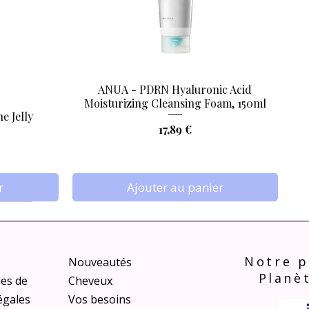
ANUA - PDRN Hyaluronic Acid
Aperçu rapide
Moisturizing Cleansing Foam, 150ml
e Jelly
Prix
17,89 €
r
Ajouter au panier
Notre p
Nouveautés
Planè
les de
Cheveux
égales
Vos besoins