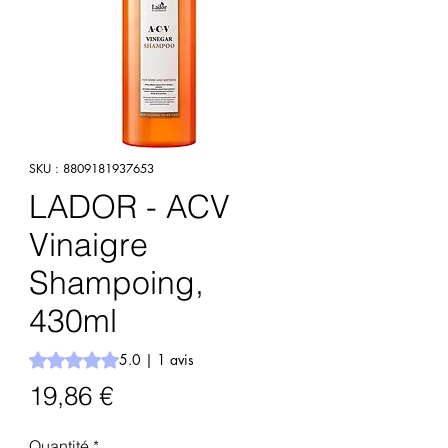
SKU : 8809181937653
LADOR - ACV
Vinaigre
Shampoing,
430ml
La note est de 5.0 sur cinq étoiles selon 1 avis
5.0 | 1 avis
Prix
19,86 €
Quantité
*