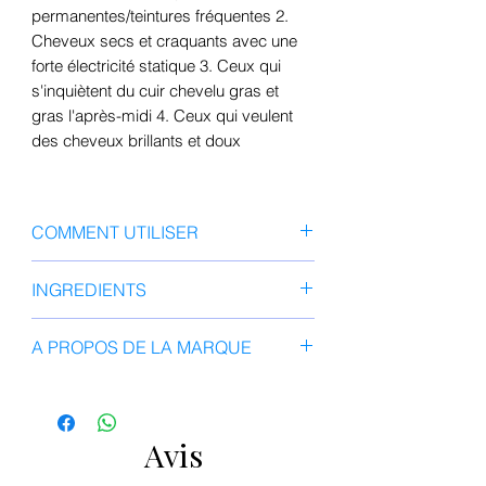
permanentes/teintures fréquentes 2.
Cheveux secs et craquants avec une
forte électricité statique 3. Ceux qui
s'inquiètent du cuir chevelu gras et
gras l'après-midi 4. Ceux qui veulent
des cheveux brillants et doux
COMMENT UTILISER
Faire mousser une quantité
INGREDIENTS
appropriée de shampooing et
masser les cheveux et le cuir
Eau purifiée, oléfine sulfonate de
A PROPOS DE LA MARQUE
chevelu. Ensuite, rincez
sodium C14-16, cocamidopropyl
abondamment à l'eau tiède.
bétaïne, glycérine, extrait de pomme
Apportez un miracle à vos cheveux!
(40 000 PPM), vinaigre (20 000
LADOR
(Leaf + adorable = Lador)
PPM), décylglucoside, extrait de
a été fondée en 2007 et est
Avis
raisin, extrait de fruit d'avocat, extrait
spécialisée dans les produits de