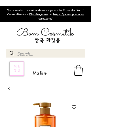
Vous voulez connaître davantage sur la Corée du Sud ?
Venez découvrir
Planète_coree
ou
https://www.planete-
coree.com/
ME
NU
Ma liste