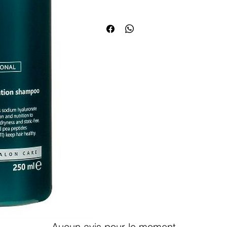
⭐ Les bénéfices clés
✔ Nettoyage profond grâce aux micro-b
✔ Réduit l’excès de sébum
✔ Apporte volume et légèreté
✔ N’alourdit pas la fibre capillaire
✔ Respecte l’équilibre du cuir chevelu
🔬 Actifs & technologie
Technologie Bubble
: améliore l’a
pour un nettoyage plus efficace.
Agents hydratants
: maintiennent 
lavage.
Tensioactifs doux
: nettoient sans ir
💡 Conseil d’expert Bom Cosmetik
Alternez le
LADOR Wonder Bubble Sh
pour maintenir un cuir chevelu sain sans
💬 Un cuir chevelu purifié est la base de c
Aucun avis pour le moment