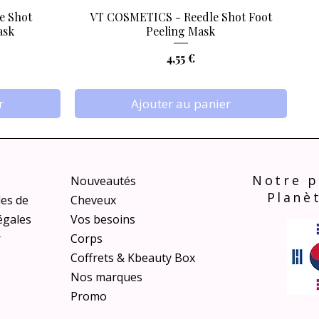
e Shot
VT COSMETICS - Reedle Shot Foot
Aperçu rapide
ask
Peeling Mask
Prix
4,55 €
r
Ajouter au panier
Notre p
Nouveautés
Planè
les de
Cheveux
égales
Vos besoins
r
Corps
Coffrets & Kbeauty Box
Nos marques
s Finish
c Acid
TIRTIR - Mask Fit Red Cushion 13N Fair
Promo
Aperçu rapide
Aperçu rapide
Aperçu rapide
VEGAN
VEGAN
am, 150ml
Ivory, 18g