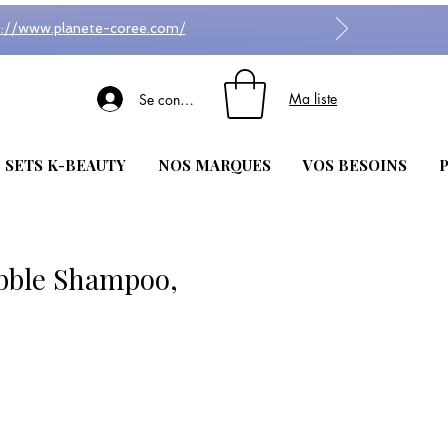
s://www.planete-coree.com/
Ma liste
Se connecter
| SETS K-BEAUTY
NOS MARQUES
VOS BESOINS
P
bble Shampoo,