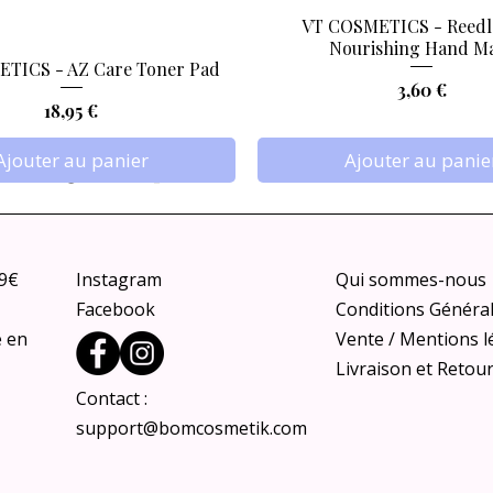
VT COSMETICS - Reedl
Aperçu rapide
Aperçu rapide
Nourishing Hand M
TICS - AZ Care Toner Pad
Prix
3,60 €
Prix
18,95 €
Ajouter au panier
Ajouter au panie
79€
Instagram
Qui sommes-nous
Facebook
Conditions Généra
e en
Vente / Mentions l
Livraison et Retou
Contact :
support@bomcosmetik.com
isible Glow Finish Sunscreen
 - Hypochlorous Acid Peel
ica-Tree Shaking Glow Sun
ANUA - Mineral Weightles
ANUA - PDRN Hyaluroni
Aperçu rapide
Aperçu rapide
Aperçu rapide
Aperçu rapide
Aperçu rapide
Aperçu rapide
VEGAN
Fixer, 50ml
Shot, 80ml
Stick, 18g
Moisturizing Cleansing Fo
Sunscreen 50ml