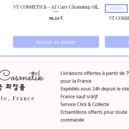
VT COSMETICS - AZ Care Cleansing Oil,
Aperçu rapide
VEGAN
Prix
19,22 €
VT COSME
Ajouter au panier
Livraisons offertes à partir de 
pour la France
Expédiés sous 24h depuis le sit
France sauf s/d/jf
nte, France
Service Click & Collecte
Echantillons offerts pour toute
ANUA - Rice Intensive Moisturizing Milk
ANUA - Peach 70 Niacin Serum Mask,
DR.REJU-ALL - Advanced PDRN
ANUA - Inv
MEDICUBE
TAGE - C
commande
Aperçu rapide
Aperçu rapide
Aperçu rapide
Rejuvenating Mask (4 pcs)
Mask, 25ml
25ml