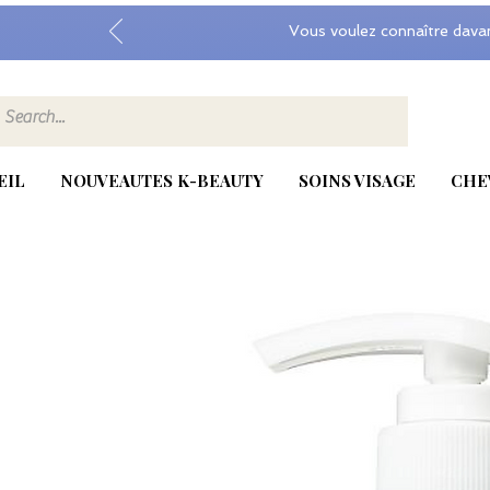
Vous voulez connaître dava
EIL
NOUVEAUTES K-BEAUTY
SOINS VISAGE
CHE