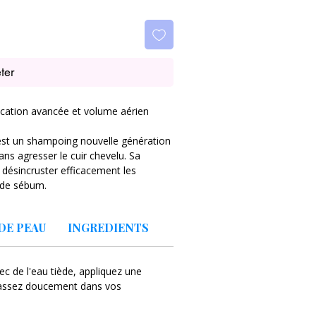
ter
ation avancée et volume aérien
st un shampoing nouvelle génération
ans agresser le cuir chevelu. Sa
désincruster efficacement les
s de sébum.
acines plus légères et une chevelure
DE PEAU
INGREDIENTS
s doux à des actifs hydratants afin
c de l'eau tiède, appliquez une
hevelu — un point essentiel pour éviter
assez doucement dans vos