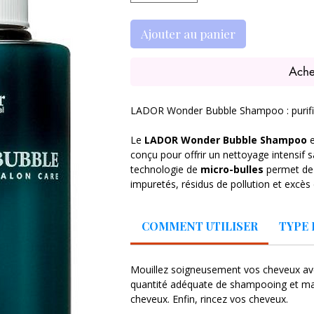
Ajouter au panier
Ache
LADOR Wonder Bubble Shampoo : purific
Le
LADOR Wonder Bubble Shampoo
e
conçu pour offrir un nettoyage intensif s
technologie de
micro-bulles
permet de 
impuretés, résidus de pollution et excè
Résultat : un cuir chevelu assaini, des r
COMMENT UTILISER
TYPE 
visiblement plus volumineuse.
Sa formule associe des agents nettoyant
Mouillez soigneusement vos cheveux ave
de préserver l’équilibre naturel du cuir c
quantité adéquate de shampooing et m
l’effet rebond gras.
cheveux. Enfin, rincez vos cheveux.