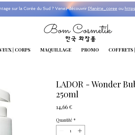
ntage sur la Corée du Sud ? Venez découvrir
Planète_coree
ou
http
VEUX | CORPS
MAQUILLAGE
PROMO
COFFRETS 
LADOR - Wonder Bu
250ml
Prix
14,66 €
Quantité
*