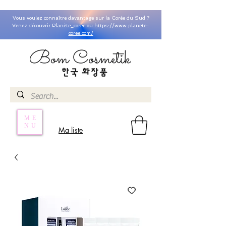
Vous voulez connaître davantage sur la Corée du Sud ?
Venez découvrir
Planète_coree
ou
https://www.planete-
coree.com/
ME
NU
Ma liste