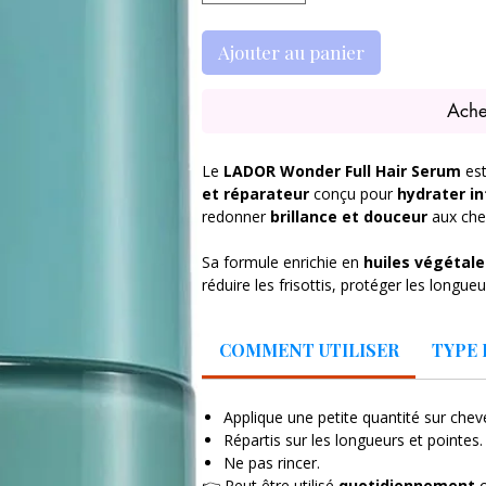
Ajouter au panier
Ache
Le
LADOR Wonder Full Hair Serum
es
et réparateur
conçu pour
hydrater i
redonner
brillance et douceur
aux che
Sa formule enrichie en
huiles végétale
réduire les frisottis, protéger les longu
améliorer visiblement l’aspect des cheveu
pénètre rapidement et laisse les cheveu
COMMENT UTILISER
TYPE 
✨ Bénéfices clés
✔ Nourrit et hydrate les longueurs
Applique une petite quantité sur che
✔ Répare et lisse la fibre capillaire
Répartis sur les longueurs et pointes.
✔ Réduit les frisottis
Ne pas rincer.
✔ Apporte brillance et douceur
👉 Peut être utilisé
quotidiennement
o