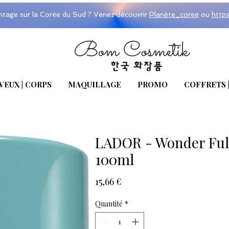
ntage sur la Corée du Sud ? Venez découvrir
Planète_coree
ou
http
VEUX | CORPS
MAQUILLAGE
PROMO
COFFRETS 
LADOR - Wonder Ful
100ml
Prix
15,66 €
Quantité
*