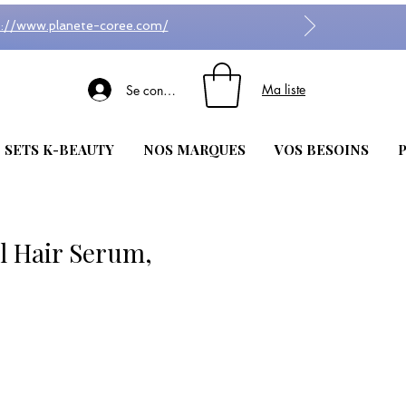
s://www.planete-coree.com/
Ma liste
Se connecter
| SETS K-BEAUTY
NOS MARQUES
VOS BESOINS
P
l Hair Serum,