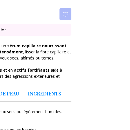
ter
t un
sérum capillaire nourrissant
ntensément
, lisser la fibre capillaire et
veux secs, abîmés ou ternes.
s
et en
actifs fortifiants
aide à
eurs des agressions extérieures et
x sans les alourdir. La texture légère
x
souples, soyeux et éclatants
.
DE PEAU
INGREDIENTS
veux secs ou légèrement humides.
u selon les besoins.