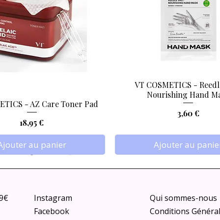
VT COSMETICS - Reedl
Aperçu rapide
Aperçu rapide
Nourishing Hand M
TICS - AZ Care Toner Pad
Prix
3,60 €
Prix
18,95 €
Ajouter au panier
Ajouter au panie
79€
Instagram
Qui sommes-nous
Facebook
Conditions Généra