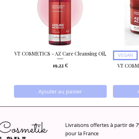
VT COSMETICS - AZ Care Cleansing Oil,
Aperçu rapide
VEGAN
Prix
19,22 €
VT COSME
Ajouter au panier
Livraisons offertes à partir de 
pour la France