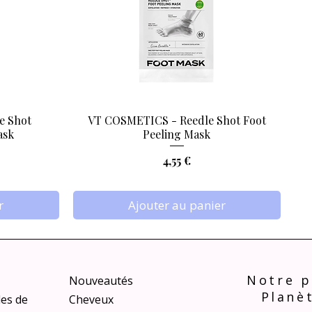
e Shot
VT COSMETICS - Reedle Shot Foot
Aperçu rapide
ask
Peeling Mask
Prix
4,55 €
r
Ajouter au panier
Notre p
Nouveautés
Planè
les de
Cheveux