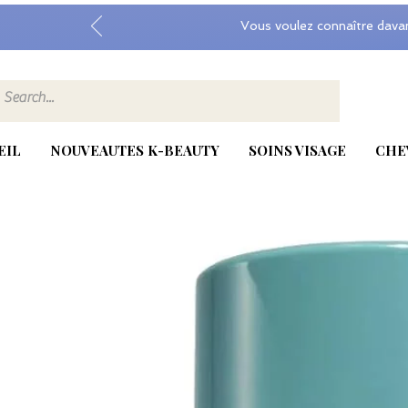
Vous voulez connaître dava
EIL
NOUVEAUTES K-BEAUTY
SOINS VISAGE
CHE