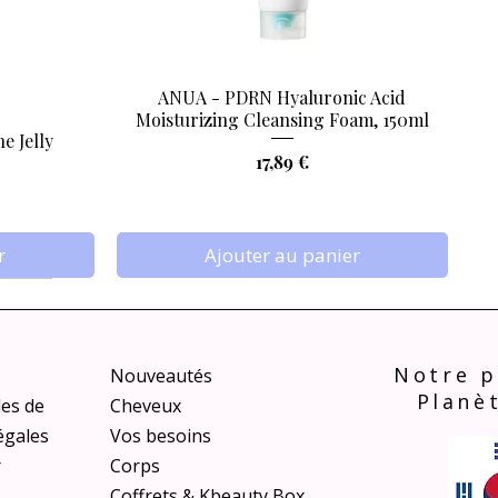
ANUA - PDRN Hyaluronic Acid
Aperçu rapide
Moisturizing Cleansing Foam, 150ml
e Jelly
Prix
17,89 €
r
Ajouter au panier
Notre p
Nouveautés
Planè
les de
Cheveux
égales
Vos besoins
r
Corps
Coffrets & Kbeauty Box