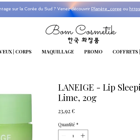
ntage sur la Corée du Sud ? Venez découvrir
Planète_coree
ou
http
VEUX | CORPS
MAQUILLAGE
PROMO
COFFRETS 
LANEIGE - Lip Sleep
Lime, 20g
Prix
23,92 €
Quantité
*