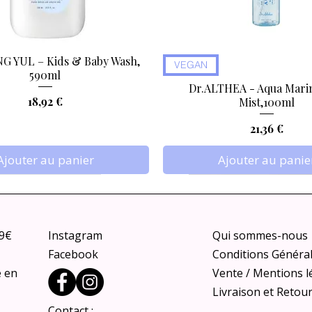
 YUL – Kids & Baby Wash,
Aperçu rapide
Aperçu rapide
VEGAN
590ml
Dr.ALTHEA - Aqua Marin
Prix
18,92 €
Mist,100ml
Prix
21,36 €
Ajouter au panier
Ajouter au panie
79€
Instagram
Qui sommes-nous
Facebook
Conditions Généra
e en
Vente / Mentions l
Livraison et Retou
Contact :