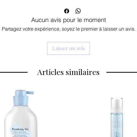
jus de raisin
- combat les radicaux l
hydrate,
Aucun avis pour le moment
nourrit,
lubrifie.
Partagez votre expérience, soyez le premier à laisser un avis.
Laisser un avis
Articles similaires