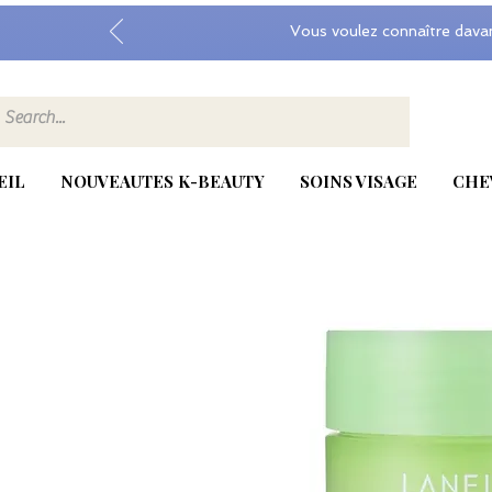
Vous voulez connaître dava
EIL
NOUVEAUTES K-BEAUTY
SOINS VISAGE
CHE