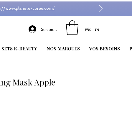
s://www.planete-coree.com/
Ma liste
Se connecter
| SETS K-BEAUTY
NOS MARQUES
VOS BESOINS
P
ing Mask Apple