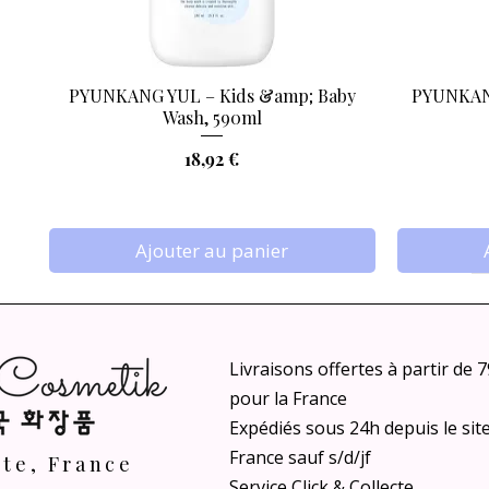
PYUNKANG YUL – Kids &amp; Baby
PYUNKANG
Aperçu rapide
Wash, 590ml
Prix
18,92 €
Ajouter au panier
Livraisons offertes à partir de 
pour la France
Expédiés sous 24h depuis le sit
France sauf s/d/jf
nte, France
Service Click & Collecte