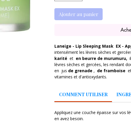
Ajouter au panier
Ache
Laneige - Lip Sleeping Mask
EX - A
intensément les lèvres sèches et gercée
karité
et
en beurre de murumuru,
i
lèvres sèches et gercées, les rendant dou
en jus
de grenade
,
de framboise
e
vitamines et d'antioxydants.
beurre de karité
- hydrate, adoucit 
COMMENT UTILISER
INGR
les irritations
cire de candelilla
- hydrate, graisse
beurre de murumuru
- une riche so
Appliquez une couche épaisse sur vos lè
possède des propriétés antioxydantes,
en avez besoin.
possède des propriétés antibactérie
jus de grenade
- possède des propr