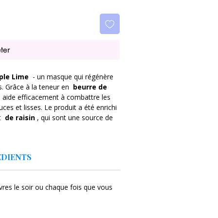
ter
pple Lime
- un masque qui régénère
s. Grâce à la teneur en
beurre de
l aide efficacement à combattre les
ces et lisses. Le produit a été enrichi
t
de raisin
, qui sont une source de
et huile la peau, régénère et apaise
EDIENTS
 et adoucit,
urce d'acides gras essentiels,
vres le soir ou chaque fois que vous
 nutritionnelles et hydratantes,
nnes,
iétés antioxydantes et régénérantes,