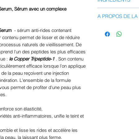
texture de la peau.
vieilllissement cu
Réappliquez sur l
Serum, Sérum avec un complexe
rides présentes
Eau, glycéreth-26,
A PROPOS DE L
glycol, glycérine,
éthylhexylglycérine
La marque MARY&M
 Serum
- sérum anti-rides contenant
adénosine, caprylyl
vers la vraie beau
r contenu permet de lisser et de réduire
hexapeptide-11, h
honnêtes et propr
 processus naturels de vieillissement. De
pentapeptide-4 , pa
est transparente su
prend l'un des peptides les plus efficaces
tripeptide-1
inclus et dans que
que :
le Copper Tripeptide-1
. Son contenu
une consommation 
iculièrement efficace lorsque l'on applique
intelligente. De p
s de la peau reçoivent une injection
sur les principes a
génération. L'ensemble de la formule
chacun comprenne
vous permet de profiter d'une peau plus
tes.
fonction. MARY&M
sur l'environnement
nforce son élasticité,
de l'environnement
tés anti-inflammatoires, unifie le teint et
emballages en papi
l'huile de soja éc
omble et lisse les rides et accélère les
a peau, la laissant plus ferme.