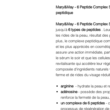
Mary&May - 6 Peptide Complex 
peptidique
Mary&May - 6 Peptide Complex
jusqu'à
6 types de peptides
. Leu
les rides de la peau, résultat des
plus, le complexe peptidique com
et les plus appréciés en cosméti
assure une action immédiate, part
le sérum le soir et que les cellule
revitalisante qui accélère leur ré
composée d'ingrédients naturels 
ferme et de rides du visage rédui
arginine
- hydrate la peau et re
adénosine
- possède des proprié
renforce la fermeté de la peau,
un complexe de 6 peptides
- c
processus de régénération de l