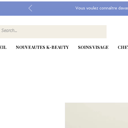
Vous voulez connaître dava
EIL
NOUVEAUTES K-BEAUTY
SOINS VISAGE
CHE