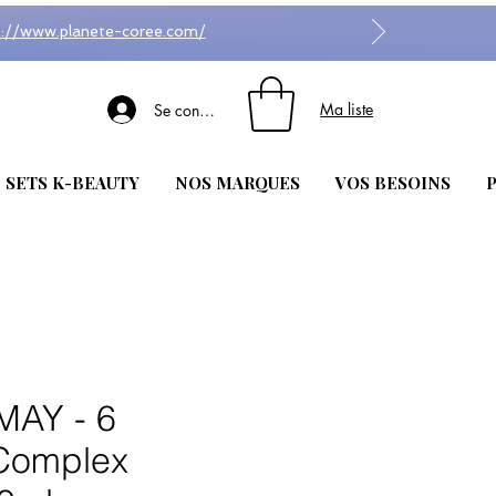
s://www.planete-coree.com/
Ma liste
Se connecter
| SETS K-BEAUTY
NOS MARQUES
VOS BESOINS
P
MAY - 6
Complex