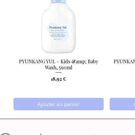
PYUNKANG YUL – Kids &amp; Baby
PYUNKANG
Aperçu rapide
Wash, 590ml
Prix
18,92 €
Ajouter au panier