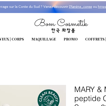
ntage sur la Corée du Sud ? Venez découvrir
Planète_coree
ou
http
VEUX | CORPS
MAQUILLAGE
PROMO
COFFRETS 
MARY & 
peptide 