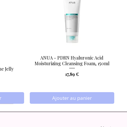
ANUA - PDRN Hyaluronic Acid
Aperçu rapide
Moisturizing Cleansing Foam, 150ml
e Jelly
Prix
17,89 €
r
Ajouter au panier