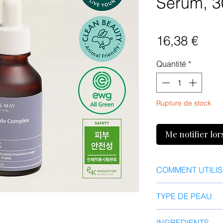
Serum, 3
Prix
16,38 €
Quantité
*
Rupture de stock
Me notifier lor
COMMENT UTILI
Prenez une quantit
TYPE DE PEAU
compte-gouttes.
Massez doucement 
Peau Sèche, Peau 
INGREDIENTS