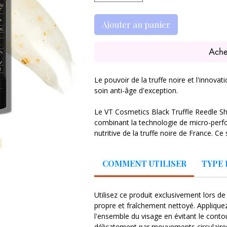
Ajouter au panier
Ache
Le pouvoir de la truffe noire et l'innovat
soin anti-âge d'exception.
Le VT Cosmetics Black Truffle Reedle Sh
combinant la technologie de micro-perfo
nutritive de la truffe noire de France. Ce
micro-aiguilles d'origine marine (Cica Re
Centella Asiatica, qui stimulent l'épide
COMMENT UTILISER
TYPE 
canaux d'absorption et délivrer les actif
Enrichi en extrait de Truffe Noire haut
Utilisez ce produit exclusivement lors de
action antioxydante et régénérante hors d
propre et fraîchement nettoyé. Applique
de fermeté et le teint terne en stimulant 
l'ensemble du visage en évitant le conto
production naturelle de collagène.
délicatement par mouvements circulaires