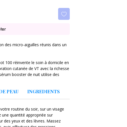
ter
ion des micro-aiguilles réunis dans un
ot 100 réinvente le soin à domicile en
ration cutanée de VT avec la richesse
 sérum booster de nuit utilise des
edles™) purifiées et infusées de
rme en douceur pour ouvrir de micro-
DE PEAU
INGREDIENTS
s au plus profond de la peau.
ement concentré, ce soin apporte une
 votre routine du soir, sur un visage
u commun. Il cible les rides, la perte
z une quantité appropriée sur
le renouvellement cellulaire et la
ur des yeux et des lèvres. Massez
, puis effectuez des pressions