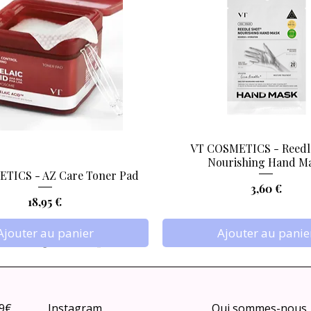
VT COSMETICS - Reedl
Aperçu rapide
Aperçu rapide
Nourishing Hand M
TICS - AZ Care Toner Pad
Prix
3,60 €
Prix
18,95 €
Ajouter au panier
Ajouter au panie
79€
Instagram
Qui sommes-nous