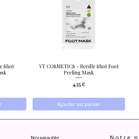
e Shot
VT COSMETICS - Reedle Shot Foot
Aperçu rapide
ask
Peeling Mask
Prix
4,55 €
r
Ajouter au panier
Notre p
Nouveautés