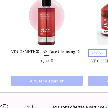
VT COSMETICS - AZ Care Cleansing Oil,
Aperçu rapide
VEGAN
Prix
19,22 €
VT COSME
Ajouter au panier
Livraisons offertes à partir de 