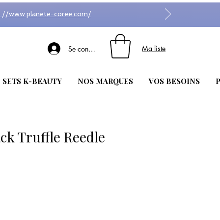
s://www.planete-coree.com/
Ma liste
Se connecter
| SETS K-BEAUTY
NOS MARQUES
VOS BESOINS
P
k Truffle Reedle