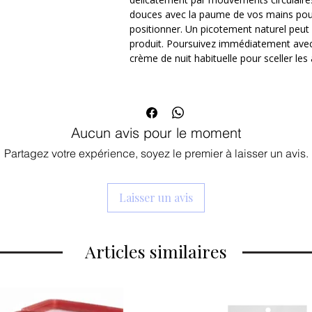
douces avec la paume de vos mains pour 
Dès l'application, vous ressentirez un lé
positionner. Un picotement naturel peut ê
signe que les micro-aiguilles agissent ac
produit. Poursuivez immédiatement avec
resserrer les pores et infuser les nutrimen
crème de nuit habituelle pour sceller les a
visiblement plus ferme, repulpée et écla
Nutrition Intense à la Truffe Noire : 
aminés et minéraux qui nourrit, protè
fatiguées.
Aucun avis pour le moment
Technologie Reedle Shot 100 : Contie
aiguilles pour une utilisation quotidie
Partagez votre expérience, soyez le premier à laisser un avis.
vos soins appliqués ensuite.
Effet Lifting et Fermeté : Repulpe les 
redéfinit les contours du visage.
Laisser un avis
Grain de Peau Parfait : Exfolie en douc
cellules mortes et révéler un teint un
Articles similaires