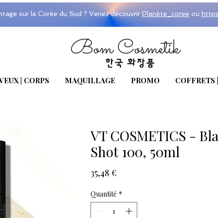
ntage sur la Corée du Sud ? Venez découvrir
Planète_coree
ou
http
VEUX | CORPS
MAQUILLAGE
PROMO
COFFRETS 
VT COSMETICS - Blac
Shot 100, 50ml
Prix
35,48 €
Quantité
*