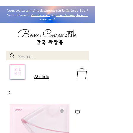
Vous voulez connaître davantage sur la Corée du Sud ?
Venez découvrir
Planète_coree
ou
https://www.planete-
coree.com/
ME
NU
Ma liste