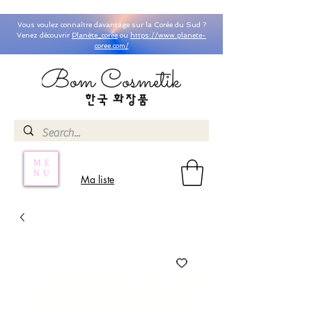
Vous voulez connaître davantage sur la Corée du Sud ?
Venez découvrir
Planète_coree
ou
https://www.planete-
coree.com/
ME
NU
Ma liste