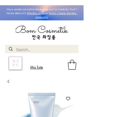
Vous voulez connaître davantage sur la Corée du Sud ?
Venez découvrir
Planète_coree
ou
https://www.planete-
coree.com/
ME
NU
Ma liste