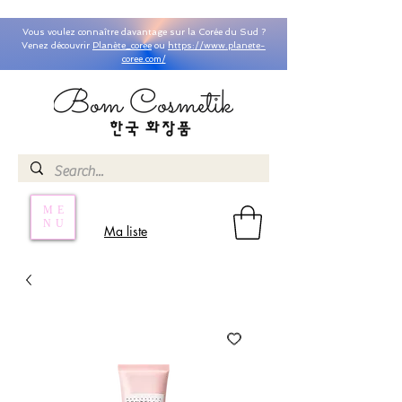
Vous voulez connaître davantage sur la Corée du Sud ?
Venez découvrir
Planète_coree
ou
https://www.planete-
coree.com/
ME
NU
Ma liste