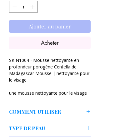
Ajouter au panier
Acheter
SKIN1004 - Mousse nettoyante en
profondeur porogène Centella de
Madagascar Mousse | nettoyante pour
le visage
une mousse nettoyante pour le visage
en profondeur adaptée à tous les types
de peau, en particulier pour l'acné et les
COMMENT UTILISER
peaux impures. La mousse élimine
efficacement les impuretés et les
Appliquez une quantité appropriée de
résidus de maquillage sans
TYPE DE PEAU
produit sur les mains mouillées et
endommager la barrière lipidique
frottez pour créer de la mousse. Masser
naturelle de la peau et sans provoquer
Peau grasse, mixte et acnéïque