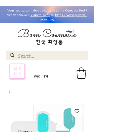
Vous voulez connaître davantage sur la Corée du Sud ?
Venez découvrir
Planète_coree
ou
https://www.planete-
coree.com/
ME
NU
Ma liste