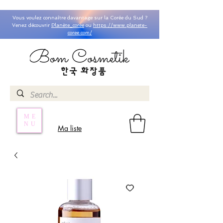
Vous voulez connaître davantage sur la Corée du Sud ?
Venez découvrir
Planète_coree
ou
https://www.planete-
coree.com/
ME
NU
Ma liste