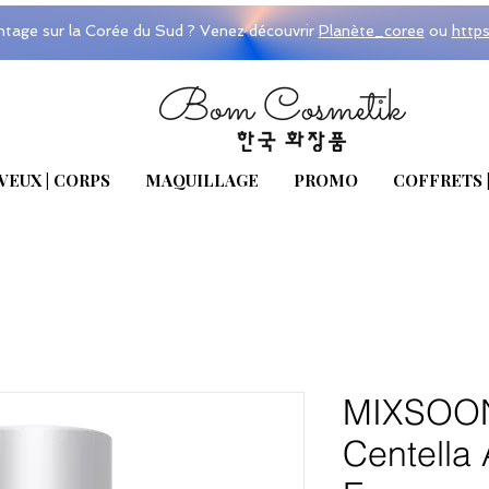
ntage sur la Corée du Sud ? Venez découvrir
Planète_coree
ou
http
VEUX | CORPS
MAQUILLAGE
PROMO
COFFRETS 
MIXSOON
Centella 