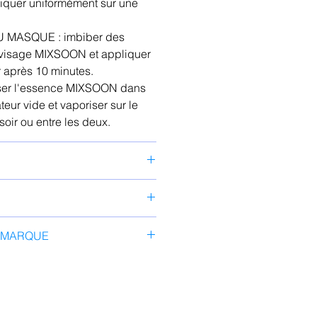
liquer uniformément sur une
U MASQUE : imbiber des
 visage MIXSOON et appliquer
r après 10 minutes.
ser l'essence MIXSOON dans
teur vide et vaporiser sur le
 soir ou entre les deux.
Normale, Peau à Problèmes,
au Sèche, Peau Grasse
col, Extrait de Centella
A MARQUE
oopération
 ingrédients purs
e MIXSOON suit le principe
s les additifs et ingrédients