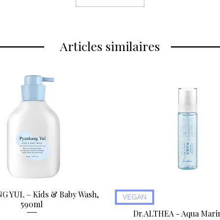
et faciles à recycle
Articles similaires
 YUL – Kids & Baby Wash,
Aperçu rapide
Aperçu rapide
VEGAN
590ml
Dr.ALTHEA - Aqua Marin