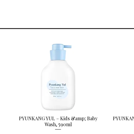
PYUNKANG YUL – Kids &amp; Baby
PYUNKANG
Aperçu rapide
Wash, 590ml