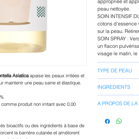
appropriée et app
peau nettoyée.
SOIN INTENSIF D
cotons d'essence
sur la peau. Retire
SOIN SPRAY : Ver
un flacon pulvérisa
visage le matin, le
TYPE DE PEAU
ella Asiatica
apaise les peaux irritées et
Peau Mixte, Peau 
our maintenir une peau saine et élastique.
INGREDIENTS
Peau Sensible, Pe
 %
Aqua, Butylène Gly
A PROPOS DE L
sé comme produit non irritant avec 0,00
Asiatica
mélange (Mix) - c
bientôt (純 Soon) -
 bioactifs ou des ingrédients à base de
La marque coréenn
rcent la barrière cutanée et améliorent
du minimalisme. Tou