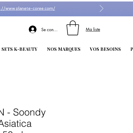
s://www.planete-coree.com/
Ma liste
Se connecter
| SETS K-BEAUTY
NOS MARQUES
VOS BESOINS
P
 - Soondy
Asiatica