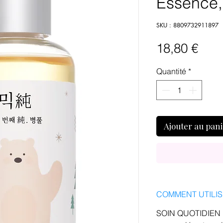
Essence,
SKU : 8809732911897
Prix
18,80 €
Quantité
*
Ajouter au pan
COMMENT UTILI
SOIN QUOTIDIEN : 