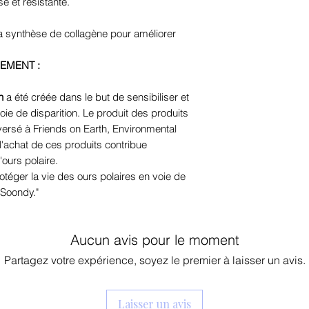
se et résistante.
chimiques inutiles
lieu de cela, la m
a synthèse de collagène pour améliorer
sur les ingrédients
une peau saine.
EMENT :
De plus, les produ
MIXSOON sont fabr
n
a été créée dans le but de sensibiliser et
ingrédients. Parce 
oie de disparition. Le produit des produits
les extraits, peuv
versé à Friends on Earth, Environmental
'achat de ces produits contribue
très différentes.
'ours polaire.
Tout comme le café
rotéger la vie des ours polaires en voie de
différents selon le
 Soondy."
d'extraction des g
pour les extraits o
compte, les ingréd
Aucun avis pour le moment
et d'un soin de la
Partagez votre expérience, soyez le premier à laisser un avis.
Enfin, MIXSOON vi
aux ingrédients d'
des emballages re
Laisser un avis