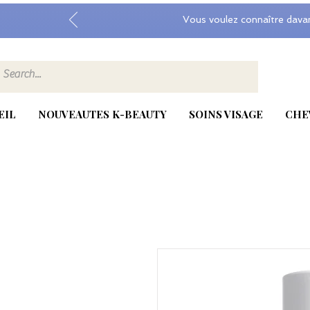
Vous voulez connaître dava
EIL
NOUVEAUTES K-BEAUTY
SOINS VISAGE
CHE