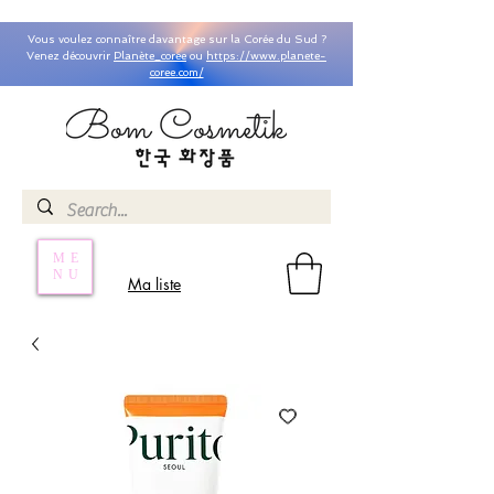
Vous voulez connaître davantage sur la Corée du Sud ?
Venez découvrir
Planète_coree
ou
https://www.planete-
coree.com/
ME
NU
Ma liste