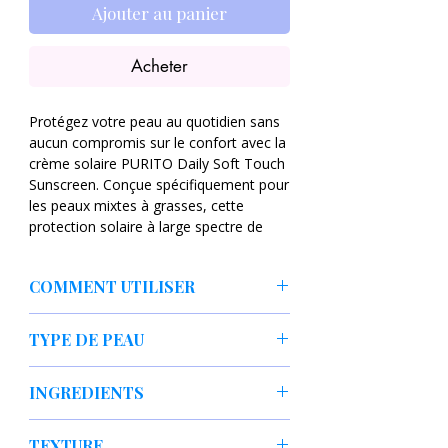
Ajouter au panier
Acheter
Protégez votre peau au quotidien sans
aucun compromis sur le confort avec la
crème solaire PURITO Daily Soft Touch
Sunscreen. Conçue spécifiquement pour
les peaux mixtes à grasses, cette
protection solaire à large spectre de
dernière génération offre une défense
absolue contre les rayons UVA et UVB,
COMMENT UTILISER
tout en agissant comme un véritable
soin hydratant et matifiant.
Utilisez la crème solaire PURITO
TYPE DE PEAU
Daily Soft Touch Sunscreen comme
Sa texture crème-gel légère et non
dernière étape de votre routine de
grasse pénètre instantanément sans
Peau mixte
soin du matin.
INGREDIENTS
laisser de traces blanches ni d'effet
Peau grasse
Appliquez une quantité généreuse
collant. Formulée avec 5 types de
Peau sensible
(l'équivalent de deux doigts)
Eau, propanediol, adipate de dibutyle,
céramides différents, elle fond
Peau normale
TEXTURE