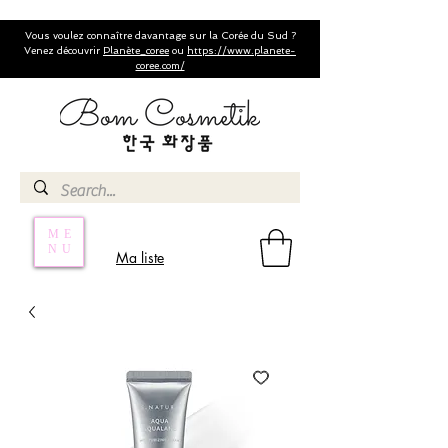
Vous voulez connaître davantage sur la Corée du Sud ?
Venez découvrir
Planète_coree
ou
https://www.planete-
coree.com/
ME
NU
Ma liste