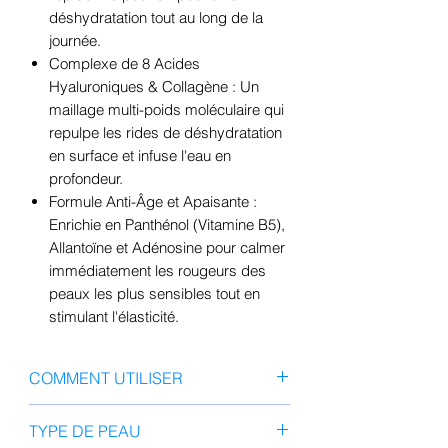
déshydratation tout au long de la
journée.
Complexe de 8 Acides
Hyaluroniques & Collagène : Un
maillage multi-poids moléculaire qui
repulpe les rides de déshydratation
en surface et infuse l'eau en
profondeur.
Formule Anti-Âge et Apaisante :
Enrichie en Panthénol (Vitamine B5),
Allantoïne et Adénosine pour calmer
immédiatement les rougeurs des
peaux les plus sensibles tout en
stimulant l'élasticité.
COMMENT UTILISER
À l'étape finale de votre routine de
TYPE DE PEAU
soin (matin et/ou soir), appliquez