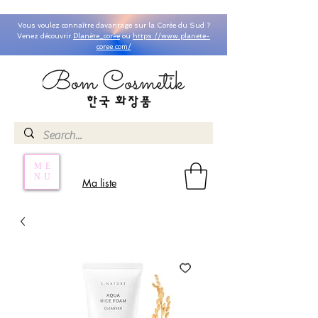
Vous voulez connaître davantage sur la Corée du Sud ?
Venez découvrir
Planète_coree
ou
https://www.planete-
coree.com/
ME
NU
Ma liste