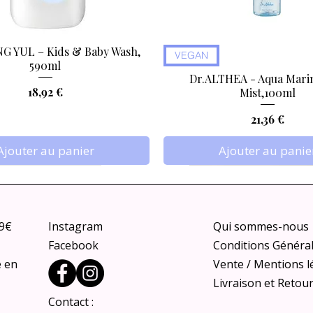
 YUL – Kids & Baby Wash,
Aperçu rapide
Aperçu rapide
VEGAN
590ml
Dr.ALTHEA - Aqua Marin
Prix
18,92 €
Mist,100ml
Prix
21,36 €
Ajouter au panier
Ajouter au panie
79€
Instagram
Qui sommes-nous
Facebook
Conditions Généra
e en
Vente / Mentions l
Livraison et Retou
Contact :