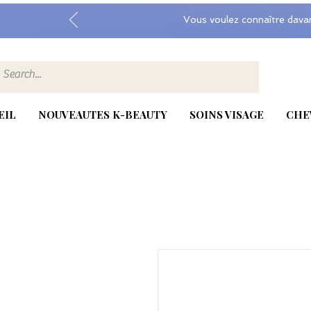
Vous voulez connaître dava
EIL
NOUVEAUTES K-BEAUTY
SOINS VISAGE
CHE