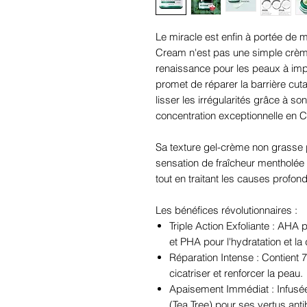
Le miracle est enfin à portée d
Cream n'est pas une simple crème
renaissance pour les peaux à impe
promet de réparer la barrière cut
lisser les irrégularités grâce à s
concentration exceptionnelle en Ce
Sa texture gel-crème non grasse 
sensation de fraîcheur mentholée
tout en traitant les causes profon
Les bénéfices révolutionnaires :
Triple Action Exfoliante : AHA
et PHA pour l'hydratation et la
Réparation Intense : Contient 7
cicatriser et renforcer la peau.
Apaisement Immédiat : Infusée
(Tea Tree) pour ses vertus ant