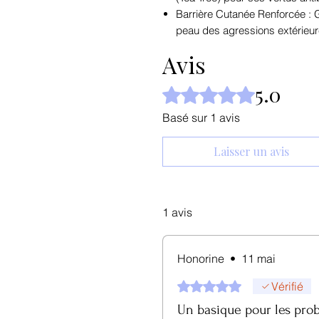
Barrière Cutanée Renforcée : G
peau des agressions extérieur
Avis
5.0
Noté 5 sur 5.
Basé sur 1 avis
Laisser un avis
1 avis
Honorine
•
11 mai
Noté 5 sur 5.
Vérifié
Un basique pour les pro