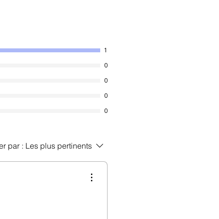
1
0
0
0
0
er par :
Les plus pertinents