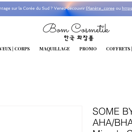
ntage sur la Corée du Sud ? Venez découvrir
Planète_coree
ou
http
VEUX | CORPS
MAQUILLAGE
PROMO
COFFRETS 
SOME BY
AHA/BHA