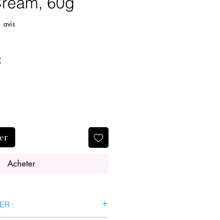
Cream, 60g
sur cinq étoiles selon 1 avis
 avis
Prix
€
nal
promotionnel
ier
Acheter
ER :