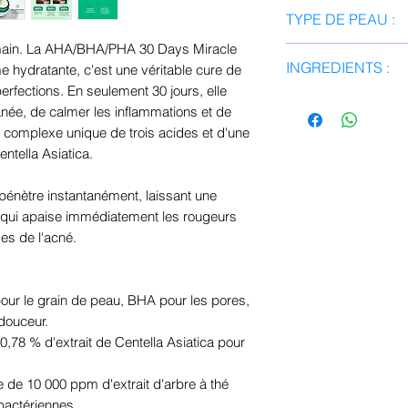
Appliquez une qua
TYPE DE PEAU :
et le cou en derniè
soin. Tapotez dou
e main. La AHA/BHA/PHA 30 Days Miracle
✔ Peau mixte à gr
INGREDIENTS :
 hydratante, c'est une véritable cure de
optimale. Pour un r
✔ Peau sensible 
rfections. En seulement 30 jours, elle
utilisez-la religi
✔ Peau sujette aux
Extrait de Centella
anée, de calmer les inflammations et de
et soir. Votre peau
pores dilatés
Dipropylène Glycol
on complexe unique de trois acides et d'une
cure de jouvence !
✔ Peau terne ou ir
Niacinamide, Trig
ntella Asiatica.
⛔
Peaux très irrité
Étate de Cétyle, Ex
préalable.
(Melaleuca Alternif
pénètre instantanément, laissant une
Cholestérol/Lanole
 qui apaise immédiatement les rougeurs
Madécassique, Asi
des de l'acné.
Acide Lactobioniq
(BHA), Acide Citri
Saule, Extrait de F
 pour le grain de peau, BHA pour les pores,
Fruit de Courge C
 douceur.
Poivrée.
0,78 % d'extrait de Centella Asiatica pour
 de 10 000 ppm d'extrait d'arbre à thé
ibactériennes.