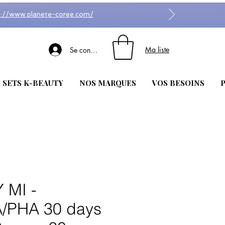
s://www.planete-coree.com/
Ma liste
Se connecter
| SETS K-BEAUTY
NOS MARQUES
VOS BESOINS
P
 MI -
/PHA 30 days