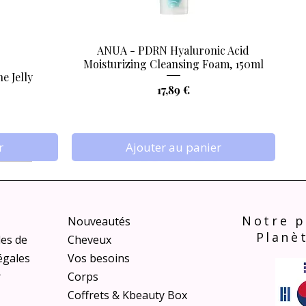
ANUA - PDRN Hyaluronic Acid
Aperçu rapide
Moisturizing Cleansing Foam, 150ml
e Jelly
Prix
17,89 €
r
Ajouter au panier
Notre p
Nouveautés
Planè
les de
Cheveux
égales
Vos besoins
r
Corps
Coffrets & Kbeauty Box