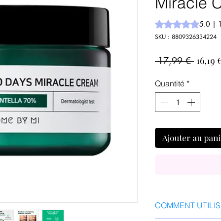
Miracle 
La note est de 5.0 
5.0 | 1
SKU : 8809326334224
Prix
 17,99 € 
16,19 
origi
Quantité
*
Ajouter au pan
COMMENT UTILIS