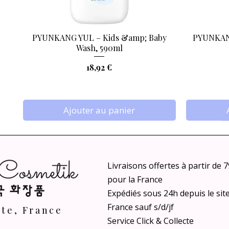
PYUNKANG YUL – Kids &amp; Baby
PYUNKANG
Aperçu rapide
Wash, 590ml
Prix
18,92 €
Ajouter au panier
Livraisons offertes à partir de 
pour la France
Expédiés sous 24h depuis le sit
France sauf s/d/jf
nte, France
Service Click & Collecte