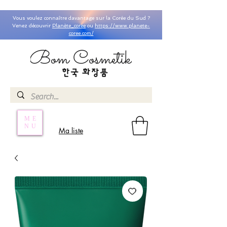
Vous voulez connaître davantage sur la Corée du Sud ?
Venez découvrir
Planète_coree
ou
https://www.planete-
coree.com/
ME
NU
Ma liste