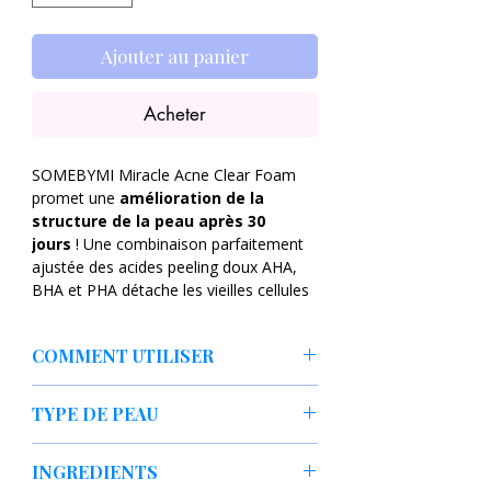
Ajouter au panier
Acheter
SOMEBYMI Miracle Acne Clear Foam
promet une
amélioration de la
structure de la peau après 30
jours
! Une combinaison parfaitement
ajustée des acides peeling doux AHA,
BHA et PHA détache les vieilles cellules
de la peau et nettoie la peau en
profondeur. En même temps, la
COMMENT UTILISER
mousse nettoyante soulage
l'inflammation, permet à la peau de
Verser une quantité appropriée de
cicatriser à long terme et lui procure
TYPE DE PEAU
nettoyant dans les mains et après avoir
une hydratation abondante.
fait mousser, massez doucement sur la
Peau mixte, Peau grasse, Peau à
peau. Rincez soigneusement.
INGREDIENTS
Que peut faire la mousse
problèmes, Peau sensible