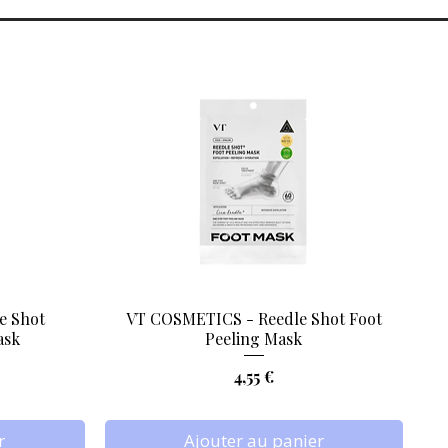
e Shot
VT COSMETICS - Reedle Shot Foot
Aperçu rapide
ask
Peeling Mask
Prix
4,55 €
r
Ajouter au panier