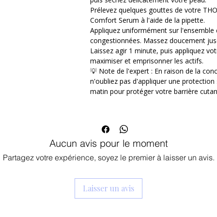
Prélevez quelques gouttes de votre TH
La Formule Synergique Haute Performan
Comfort Serum à l'aide de la pipette.
A - Acide Azélaïque (10%) : L'ingrédien
Appliquez uniformément sur l'ensemble 
purifie les pores en ciblant les bacté
congestionnées. Massez doucement jusq
immédiatement les crises de rougeur
Laissez agir 1 minute, puis appliquez vo
B - Niacinamide / Vitamine B3 (5%) : 
maximiser et emprisonner les actifs.
cutanée altérée, régule l'excès de s
💡 Note de l'expert : En raison de la co
taches de pigmentation post-acné.
n'oubliez pas d'appliquer une protection
C - Centella Asiatica / Cica (1%) : Ré
matin pour protéger votre barrière cuta
l'épiderme, stimule la cicatrisation e
extérieures.
✨ Vos Bénéfices Visibles au Réveil :
Apaisement immédiat : Réduit le feu d
Aucun avis pour le moment
tiraillement dès l'application.
Teint unifié & radieux : Atténue les 
Partagez votre expérience, soyez le premier à laisser un avis.
d'acné pour révéler une peau lisse e
Zéro fini gras : Sa texture fluide et 
sans laisser de film collant ni obstru
Laisser un avis
comédogène).