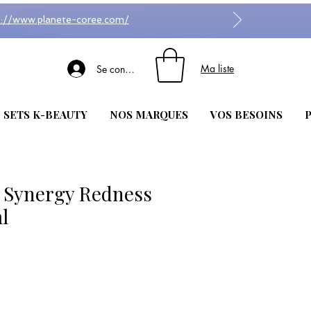
s://www.planete-coree.com/
Ma liste
Se connecter
| SETS K-BEAUTY
NOS MARQUES
VOS BESOINS
P
 Synergy Redness
l