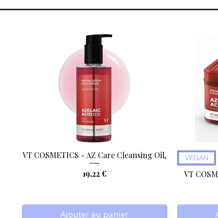
VT COSMETICS - AZ Care Cleansing Oil,
Aperçu rapide
VEGAN
Prix
19,22 €
VT COSME
Ajouter au panier