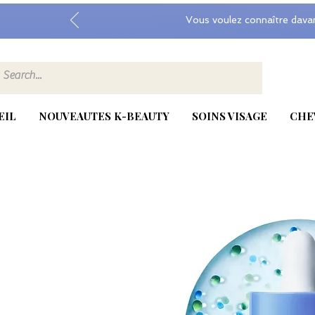
Vous voulez connaître dava
EIL
NOUVEAUTES K-BEAUTY
SOINS VISAGE
CHE