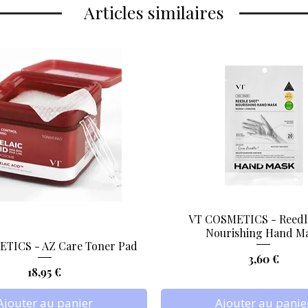
Articles similaires
VT COSMETICS - Reedl
Aperçu rapide
Aperçu rapide
Nourishing Hand M
TICS - AZ Care Toner Pad
Prix
3,60 €
Prix
18,95 €
Ajouter au panier
Ajouter au panie