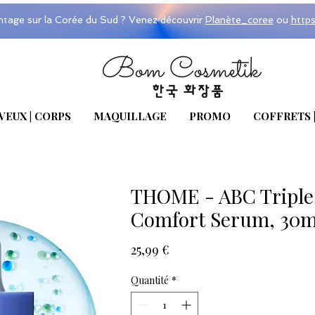
ntage sur la Corée du Sud ? Venez découvrir
Planète_coree
ou
http
VEUX | CORPS
MAQUILLAGE
PROMO
COFFRETS 
THOME - ABC Triple
Comfort Serum, 30m
Prix
25,99 €
Quantité
*