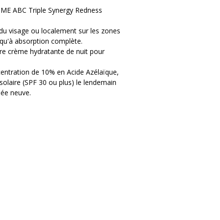
OME ABC Triple Synergy Redness
ce "ABC" :
t star qui régule la kératinisation,
du visage ou localement sur les zones
ries responsables de l'acné, et calme
u'à absorption complète.
s ou de rosacée.
tre crème hydratante de nuit pour
Restaure intensément la barrière
ébum et estompe visiblement les
ncentration de 10% en Acide Azélaïque,
 solaire (SPF 30 ou plus) le lendemain
pare la structure profonde de
née neuve.
t protège la peau des agressions
es irritations et des sensations de
marques sombres et les cicatrices
t homogène.
ultra-légère pénètre instantanément
er les pores (formule non