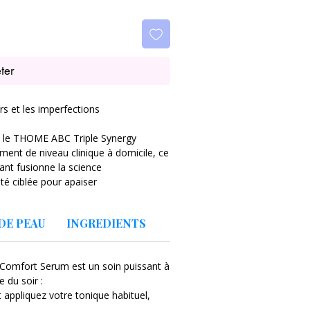
ter
urs et les imperfections
ec le THOME ABC Triple Synergy
ment de niveau clinique à domicile, ce
ant fusionne la science
té ciblée pour apaiser
tresse.
DE PEAU
INGREDIENTS
nsibles, réactives et sujettes à
Triple Synergy Redness Comfort Serum
cutanées, aux marques post-
omfort Serum est un soin puissant à
ue. Les tests cliniques parlent d'eux-
 du soir :
s imperfections de 52,94% et une
appliquez votre tonique habituel,
% en seulement 4 semaines.