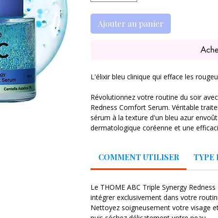
Ajouter au panier
Ache
L'élixir bleu clinique qui efface les rouge
Révolutionnez votre routine du soir av
Redness Comfort Serum. Véritable traite
sérum à la texture d'un bleu azur envoût
dermatologique coréenne et une efficaci
instantanément les peaux les plus en dé
COMMENT UTILISER
TYPE 
Formulé spécifiquement pour les peaux se
l'acné ou à la rosacée, le THOME ABC 
s'attaque simultanément aux éruptions 
Le THOME ABC Triple Synergy Redness C
imperfections et à l'inflammation chroniq
intégrer exclusivement dans votre routine
mêmes : une réduction spectaculaire de
Nettoyez soigneusement votre visage et 
baisse globale des rougeurs de 151,90
puis séchez délicatement votre peau.