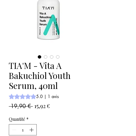
TIA'M - Vita A
Bakuchiol Youth
Serum, 40ml
La note est de 5.0 sur cinq étoiles selon 1 avis
5.0 | 1 avis
Prix
Prix
 19,90 € 
15,92 €
original
promotionnel
Quantité
*