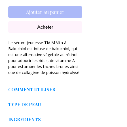
Ajouter au panier
Acheter
Le sérum jeunesse TIA'M Vita A
Bakuchiol est infusé de bakuchiol, qui
est une alternative végétale au rétinol
pour adoucir les rides, de vitamine A
pour estomper les taches brunes ainsi
que de collagène de poisson hydrolysé
pour renforcer l'élasticité de la peau, ce
sérum est un ticket instantané pour une
COMMENT UTILISER
peau d'apparence radieuse.
Appliquer uniformément sur le visage et
- Glycérine : ingrédient multitâche pour
TYPE DE PEAU
tapoter doucement pour une meilleure
une peau saine et résiliente. Optimise
absorption. Pour la journée, terminez
l'hydratation de la peau, protège les
Tout type de peau surtout sèche, mixte,
par une crème solaire SPF 30+.
INGREDIENTS
membranes cellulaires et les lipides et
normale, grasse, mature
apaise les peaux irritées.