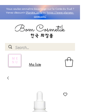
Vous voulez connaître davantage sur la Corée du Sud ?
Venez découvrir
Planète_coree
ou
https://www.planete-
coree.com/
ME
NU
Ma liste