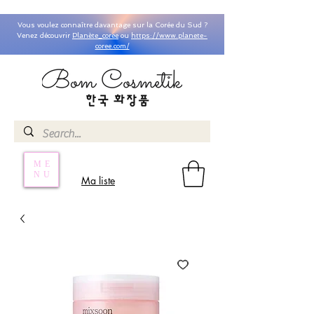
Vous voulez connaître davantage sur la Corée du Sud ?
Venez découvrir
Planète_coree
ou
https://www.planete-
coree.com/
ME
NU
Ma liste