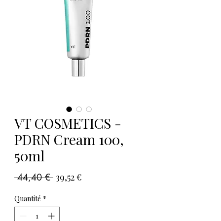
VT COSMETICS -
PDRN Cream 100,
50ml
Prix
Prix
 44,40 € 
39,52 €
original
promotionnel
Quantité
*