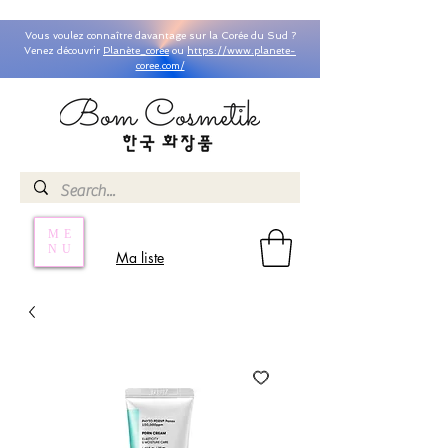
Vous voulez connaître davantage sur la Corée du Sud ?
Venez découvrir
Planète_coree
ou
https://www.planete-
coree.com/
ME
NU
Ma liste