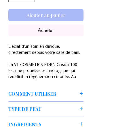
Ajouter au panier
Acheter
L'éclat d'un soin en clinique,
directement depuis votre salle de bain.
La VT COSMETICS PDRN Cream 100
est une prouesse technologique qui
redéfinit la régénération cutanée. Au
cœur de sa formule se trouve le PDRN
(Polydésoxyribonucléotide), un
COMMENT UTILISER
ingrédient de pointe extrait du ginseng,
utilisé en médecine esthétique pour sa
Après nettoyage, toner et sérum si
capacité exceptionnelle à stimuler la
TYPE DE PEAU
présents.
réparation cellulaire et la production de
Appliquer une noisette sur visage et
collagène.
✔ Peaux normales à sèches
cou.
INGREDIENTS
✔ Peaux déshydratées, irritées ou
Masser ou tapoter doucement