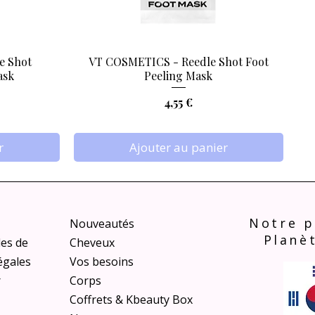
e Shot
VT COSMETICS - Reedle Shot Foot
Aperçu rapide
ask
Peeling Mask
Prix
4,55 €
r
Ajouter au panier
Notre p
Nouveautés
Planè
les de
Cheveux
égales
Vos besoins
r
Corps
Coffrets & Kbeauty Box