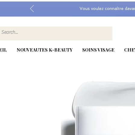
Vous voulez connaître dava
EIL
NOUVEAUTES K-BEAUTY
SOINS VISAGE
CHE