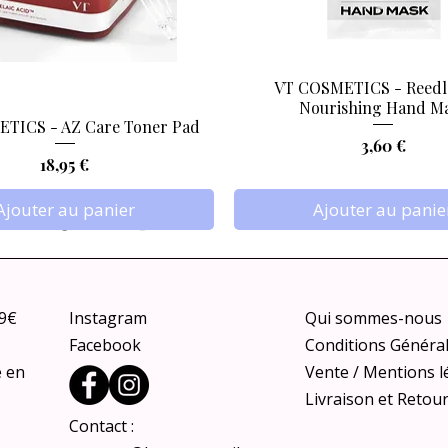
VT COSMETICS - Reedl
Aperçu rapide
Aperçu rapide
Nourishing Hand M
TICS - AZ Care Toner Pad
Prix
3,60 €
Prix
18,95 €
Ajouter au panier
Ajouter au panie
79€
Instagram
Qui sommes-nous
Facebook
Conditions Généra
e en
Vente / Mentions l
Livraison et Retou
Contact :