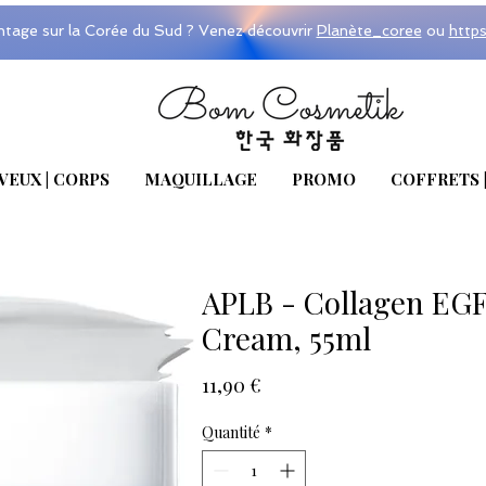
ntage sur la Corée du Sud ? Venez découvrir
Planète_coree
ou
http
VEUX | CORPS
MAQUILLAGE
PROMO
COFFRETS 
APLB - Collagen EGF 
Cream, 55ml
Prix
11,90 €
Quantité
*