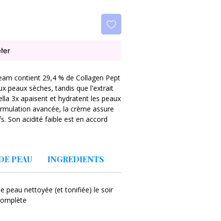
ter
ream contient 29,4 % de Collagen Pept
x peaux sèches, tandis que l'extrait
ella 3x apaisent et hydratent les peaux
ormulation avancée, la crème assure
s. Son acidité faible est en accord
ène hydrolysé 2 000 ppm, peptide
DE PEAU
INGREDIENTS
iatica 29,2 %), associé au complexe
ène, d'EGF et de peptide.
 peau nettoyée (et tonifiée) le soir
ants suivants de l'acide
 complète
 l'acide asiatique proviennent d'une