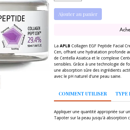
Ajouter au panier
Ache
La
APLB
Collagen EGF Peptide Facial C
Cen, offrant une hydratation profonde au
de Centella Asiatica et le complexe Cent
sensibles. Grâce à une technologie de f
une absorption sûre des ingrédients actif
avec le pH naturel d'une peau saine.
COLLAGÈNE PEPT CEN 29,4 % (collag
COMMENT UTILISER
TYPE 
EGF 1 000 ppt, extrait de Centella As
Centella 3x
SOIN D'ÉLASTICITÉ : Infusé de collag
Appliquer une quantité appropriée sur une
COMPLEXE CENTELLA 3X : Les compos
Tapoter sur la peau jusqu'à absorption
madécassique, de l'asiaticoside et de
feuille appelée « Centella asiatica ».