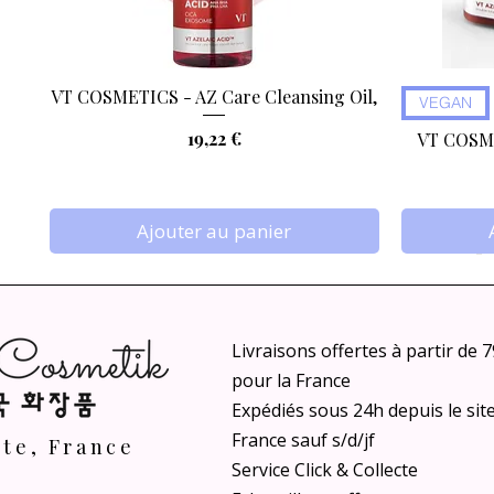
VT COSMETICS - AZ Care Cleansing Oil,
Aperçu rapide
VEGAN
Prix
19,22 €
VT COSME
Ajouter au panier
Livraisons offertes à partir de 
pour la France
Expédiés sous 24h depuis le sit
France sauf s/d/jf
nte, France
Service Click & Collecte