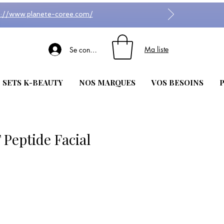
s://www.planete-coree.com/
Ma liste
Se connecter
| SETS K-BEAUTY
NOS MARQUES
VOS BESOINS
P
Peptide Facial