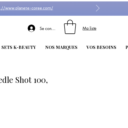
s://www.planete-coree.com/
Ma liste
Se connecter
| SETS K-BEAUTY
NOS MARQUES
VOS BESOINS
P
dle Shot 100,