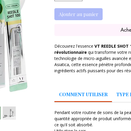
Ajouter au panier
Ache
Découvrez l'essence
VT REEDLE SHOT 
révolutionnaire
qui transforme votre r
technologie de micro-aiguilles avancée et
Asiatica, cette essence pénètre profond
ingrédients actifs puissants pour des résu
Les ingrédients de type micro-aiguilles s
stimulant la peau et améliorant l'absorpti
COMMENT UTILISER
TYPE 
Asiatica apaise et hydrate, laissant votr
revitalisée.
Cliniquement prouvé pour 
l'absorption de la peau,
l'essence REE
Pendant votre routine de soins de la pea
types de peau, y compris les peaux sensi
quantité appropriée de produit uniformé
solution parfaite pour traiter les problèm
ce qu'il soit absorbé.
rugosité et le manque d'élasticité.
Utilisation le soir.