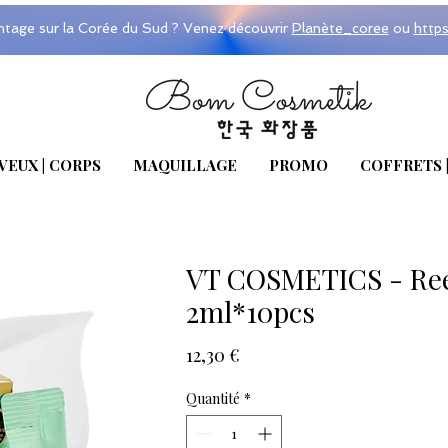
ntage sur la Corée du Sud ? Venez découvrir
Planète_coree
ou
http
VEUX | CORPS
MAQUILLAGE
PROMO
COFFRETS 
VT COSMETICS - Ree
2ml*10pcs
Prix
12,30 €
Quantité
*