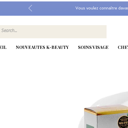
Vous voulez connaître dava
EIL
NOUVEAUTES K-BEAUTY
SOINS VISAGE
CHE