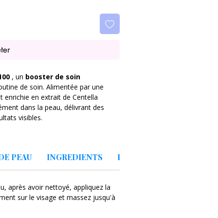
ter
100
, un
booster de soin
outine de soin. Alimentée par une
 enrichie en extrait de Centella
ément dans la peau, délivrant des
ltats visibles.
ont plus petits que les pores,
on, tandis que l'extrait de Centella
DE PEAU
INGREDIENTS
PRECAUTIONS
e peau radieuse et
améliorer la texture et
DLE SHOT 100 convient à tous les
u, après avoir nettoyé, appliquez la
bles et à tendance acnéique. C'est la
ment sur le visage et massez jusqu'à
es de peau tels que le teint terne, la