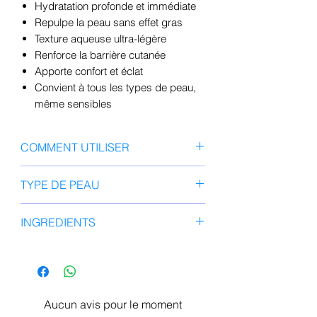
Hydratation profonde et immédiate
Repulpe la peau sans effet gras
Texture aqueuse ultra-légère
Renforce la barrière cutanée
Apporte confort et éclat
Convient à tous les types de peau,
même sensibles
COMMENT UTILISER
Étalez uniformément quelques
TYPE DE PEAU
gouttes de sérum sur la peau du
visage nettoyée et tapotez
Tout type de peau surtout peau
INGREDIENTS
doucement jusqu'à absorption.
sèche, sensible
Aqua, butylène
glycol , glycérine , dipropylène
glycol , 1,2-
hexanediol , panthénol , hyaluronate
Aucun avis pour le moment