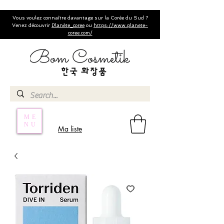
Vous voulez connaître davantage sur la Corée du Sud ?
Venez découvrir
Planète_coree
ou
https://www.planete-
coree.com/
ME
NU
Ma liste