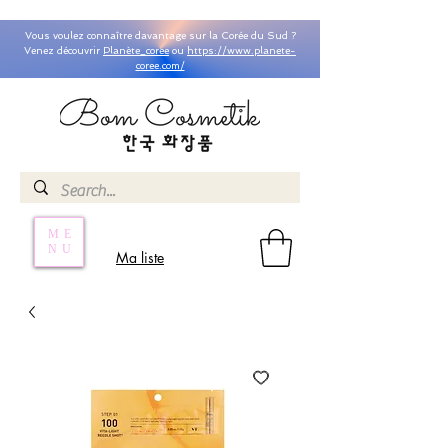
Vous voulez connaître davantage sur la Corée du Sud ?
Venez découvrir
Planète_coree
ou
https://www.planete-
coree.com/
ME
NU
Ma liste