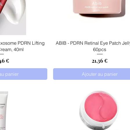
 rapide
Aperçu rapide
Exosome PDRN Lifting
ABIB - PDRN Retinal Eye Patch Jelly
Cream, 40ml
60pcs
x
Prix
46 €
21,36 €
au panier
Ajouter au panier