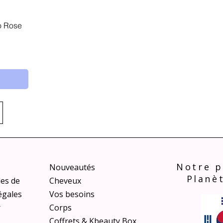
o Rose
Notre p
Nouveautés
Planè
les de
Cheveux
égales
Vos besoins
r
Corps
Coffrets & Kbeauty Box