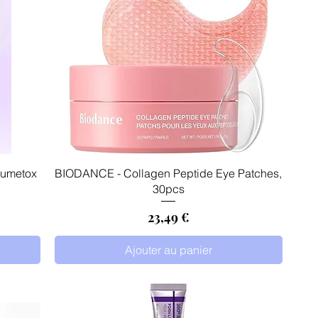
Aperçu rapide
lumetox
BIODANCE - Collagen Peptide Eye Patches,
30pcs
Prix
23,49 €
Ajouter au panier