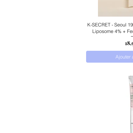
Aperçu
K-SECRET - Seoul 19
Liposome 4% + Fe
Pri
18,
Ajouter 