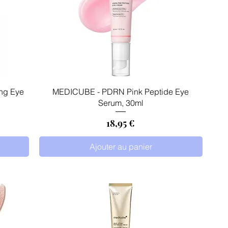
Aperçu rapide
ing Eye
MEDICUBE - PDRN Pink Peptide Eye
Serum, 30ml
tionnel
Prix
18,95 €
Ajouter au panier