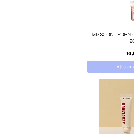
Aperçu
MIXSOON - PDRN C
2
Pri
19,
Ajouter 