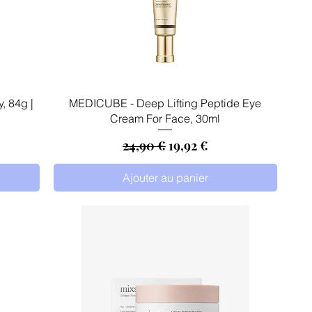
Aperçu rapide
, 84g |
MEDICUBE - Deep Lifting Peptide Eye
Cream For Face, 30ml
Prix original
Prix promotionnel
24,90 €
19,92 €
Ajouter au panier