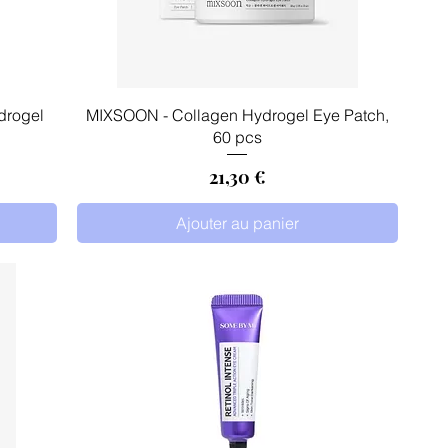
Aperçu rapide
drogel
MIXSOON - Collagen Hydrogel Eye Patch,
60 pcs
Prix
21,30 €
Ajouter au panier