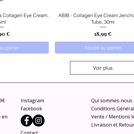
 rapide
Aperçu rapide
 Collagen Eye Cream,
ABIB - Collagen Eye Cream Jerich
5ml
Tube, 30ml
x
Prix
90 €
18,99 €
au panier
Ajouter au panier
Voir plus
79€
Instagram
Qui sommes-nous
Facebook
Conditions Généra
e en
Vente / Mentions l
Livraison et Retou
Contact :