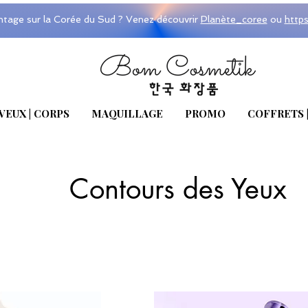
ntage sur la Corée du Sud ? Venez découvrir
Planète_coree
ou
http
VEUX | CORPS
MAQUILLAGE
PROMO
COFFRETS 
Contours des Yeux