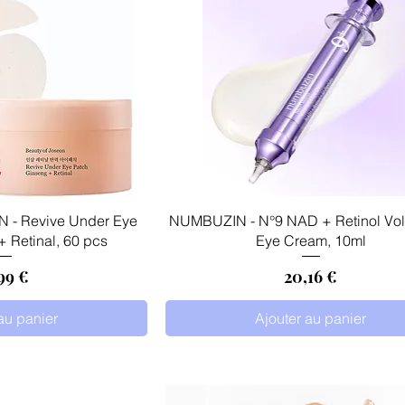
 rapide
Aperçu rapide
- Revive Under Eye
NUMBUZIN - N°9 NAD + Retinol Vo
 Retinal, 60 pcs
Eye Cream, 10ml
x
Prix
99 €
20,16 €
au panier
Ajouter au panier