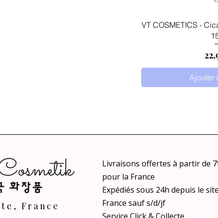
Aperçu
VT COSMETICS - Cica
1
Pri
22,
Ajouter 
Livraisons offertes à partir de 
pour la France
Expédiés sous 24h depuis le sit
France sauf s/d/jf
nte, France
Service Click & Collecte