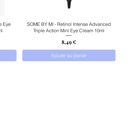
Aperçu rapide
e Eye
SOME BY MI - Retinol Intense Advanced
ml
Triple Action Mini Eye Cream 10ml
Prix
8,49 €
Ajouter au panier