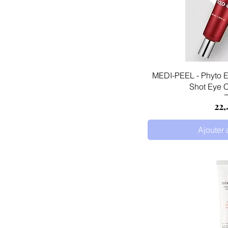
Aperçu
MEDI-PEEL - Phyto 
Shot Eye 
Pri
22,
Ajouter 