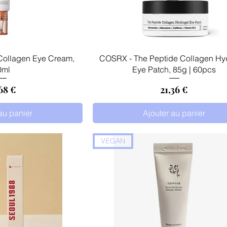
 rapide
Aperçu rapide
ollagen Eye Cream,
COSRX - The Peptide Collagen Hy
0ml
Eye Patch, 85g | 60pcs
x
Prix
68 €
21,36 €
au panier
Ajouter au panier
VEGAN