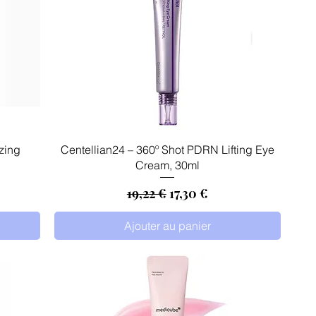
Aperçu rapide
zing
Centellian24 – 360º Shot PDRN Lifting Eye
Cream, 30ml
Prix original
Prix promotionnel
19,22 €
17,30 €
Ajouter au panier