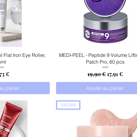
 rapide
Aperçu rapide
Flat Iron Eye Roller,
MEDI-PEEL - Peptide 9 Volume Lift
5ml
Patch Pro, 60 pcs
ix
Prix original
Prix promo
73 €
19,90 €
17,91 €
au panier
Ajouter au panier
VEGAN