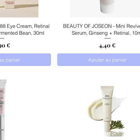
 rapide
Aperçu rapide
88 Eye Cream, Retinal
BEAUTY OF JOSEON - Mini Reviv
rmented Bean, 30ml
Serum, Ginseng + Retinal, 10
x
Prix
90 €
4,40 €
au panier
Ajouter au panier