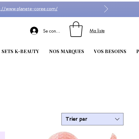
s://www.planete-coree.com/
Ma liste
Se connecter
| SETS K-BEAUTY
NOS MARQUES
VOS BESOINS
P
Trier par