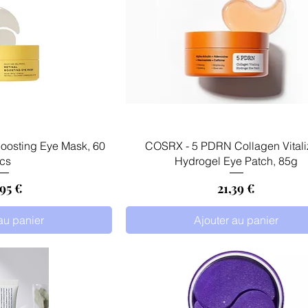
 rapide
Aperçu rapide
oosting Eye Mask, 60
COSRX - 5 PDRN Collagen Vitali
cs
Hydrogel Eye Patch, 85g
x
Prix
95 €
21,39 €
au panier
Ajouter au panier