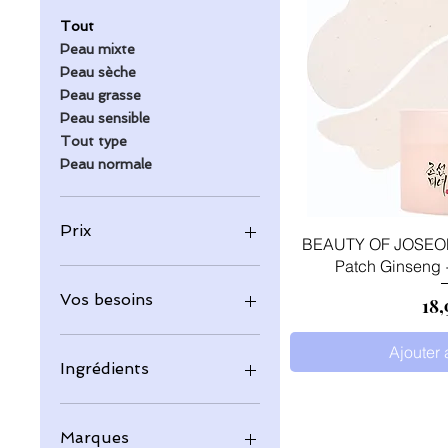
Tout
Peau mixte
Peau sèche
Peau grasse
Peau sensible
Tout type
Peau normale
Prix
Aperçu
BEAUTY OF JOSEON 
Patch Ginseng +
4 €
25 €
Vos besoins
Pri
18,
Anti Tâches
Ajouter 
(Hyperpigmentation)
Ingrédients
Anti Imperfection
Anti-rides
Peptide
Regénérant
Rétinol/Bakuchiol
Marques