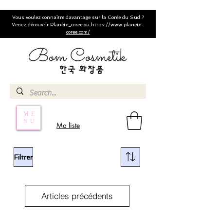
Vous voulez connaître davantage sur la Corée du Sud ?
Venez découvrir
Planète_coree
ou
https://www.planete-
coree.com/
ME
NU
Ma liste
Filtrer
Articles précédents