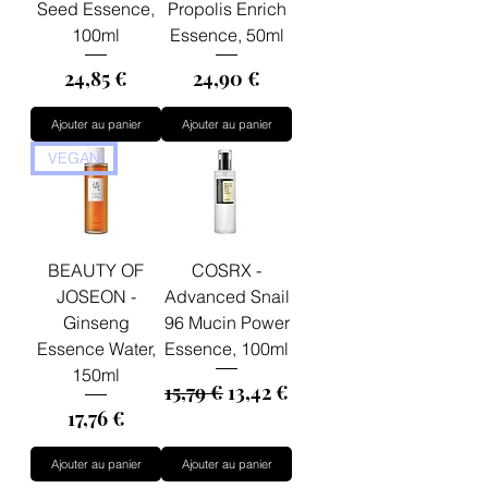
Seed Essence,
Propolis Enrich
100ml
Essence, 50ml
Prix
Prix
24,85 €
24,90 €
Ajouter au panier
Ajouter au panier
VEGAN
BEAUTY OF
COSRX -
JOSEON -
Advanced Snail
Ginseng
96 Mucin Power
Essence Water,
Essence, 100ml
150ml
Prix original
Prix promotionnel
15,79 €
13,42 €
Prix
17,76 €
Ajouter au panier
Ajouter au panier