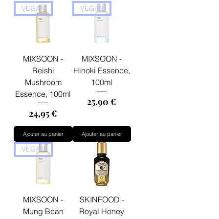
VEGAN
VEGAN
MIXSOON -
MIXSOON -
Reishi
Hinoki Essence,
Mushroom
100ml
Essence, 100ml
Prix
25,90 €
Prix
24,95 €
Ajouter au panier
Ajouter au panier
VEGAN
MIXSOON -
SKINFOOD -
Mung Bean
Royal Honey