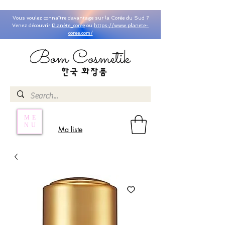
Vous voulez connaître davantage sur la Corée du Sud ?
Venez découvrir
Planète_coree
ou
https://www.planete-
coree.com/
ME
NU
Ma liste