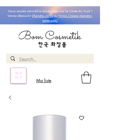
Vous voulez connaître davantage sur la Corée du Sud ?
Venez découvrir
Planète_coree
ou
https://www.planete-
coree.com/
ME
NU
Ma liste