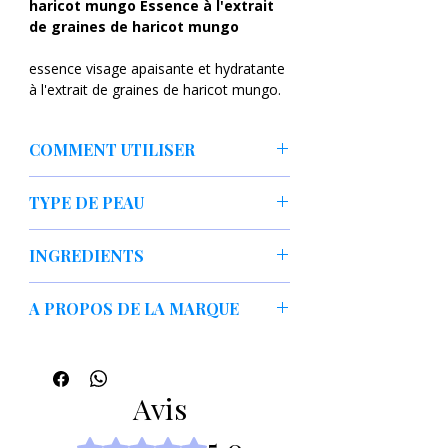
haricot mungo Essence à l'extrait
de graines de haricot mungo
essence visage apaisante et hydratante
à l'extrait de graines de haricot mungo.
Il fournit à la peau de nombreuses
substances précieuses et procure une
COMMENT UTILISER
douce sensation de fraîcheur.
L'extrait
de haricot mungo
apaise les
Appliquer le produit sur la peau du
irritations, calme et renforce la
TYPE DE PEAU
visage nettoyée et sèche, tapoter
résistance de la peau aux facteurs
doucement jusqu'à absorption. Vous
externes. Le produit a été testé
peau sèche,
pouvez également ajouter 2 à 3 gouttes
INGREDIENTS
dermatologiquement et convient à tous
peau irritée,
d'essence à votre crème préférée,
les types de peau, y compris les peaux
tous types de peau.
renforçant ainsi son effet.
Aqua, butylène glycol, extrait de graines
sensibles et à problèmes. L'essence
A PROPOS DE LA MARQUE
de phaseolus radiatus
peut être appliquée sur la peau seule ou
en complément de votre crème
mélange (Mix) - coopération
préférée. Sa formule est vegan.
bientôt (純 Soon) - ingrédients purs
La marque coréenne MIXSOON suit le
Avis
extrait de graines de haricot
principe du minimalisme. Tous les
mungo
- source de vitamines et de
additifs et ingrédients chimiques inutiles
Noté 5 sur 5.
flavonoïdes, apaise les irritations,