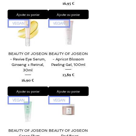
Prix
16,95 €
Ajouter au panier
Ajouter au panier
VEGAN
VEGAN
BEAUTY OF JOSEON
BEAUTY OF JOSEON
- Revive Eye Serum,
- Apricot Blossom
Ginseng + Retinal,
Peeling Gel, 100ml
30ml
Prix
13,89 €
Prix
16,90 €
Ajouter au panier
Ajouter au panier
VEGAN
VEGAN
BEAUTY OF JOSEON
BEAUTY OF JOSEON