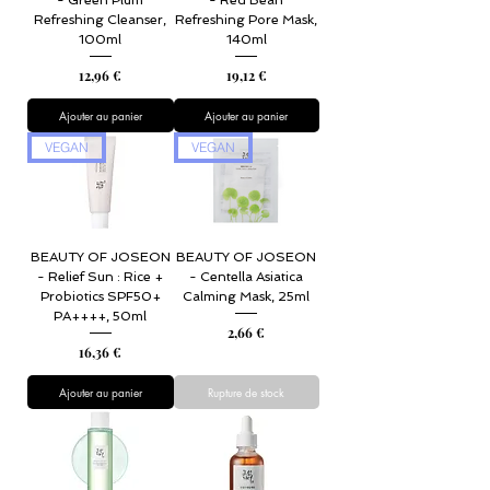
- Green Plum
- Red Bean
Refreshing Cleanser,
Refreshing Pore Mask,
100ml
140ml
Prix
Prix
12,96 €
19,12 €
Ajouter au panier
Ajouter au panier
VEGAN
VEGAN
BEAUTY OF JOSEON
BEAUTY OF JOSEON
- Relief Sun : Rice +
- Centella Asiatica
Probiotics SPF50+
Calming Mask, 25ml
PA++++, 50ml
Prix
2,66 €
Prix
16,36 €
Ajouter au panier
Rupture de stock