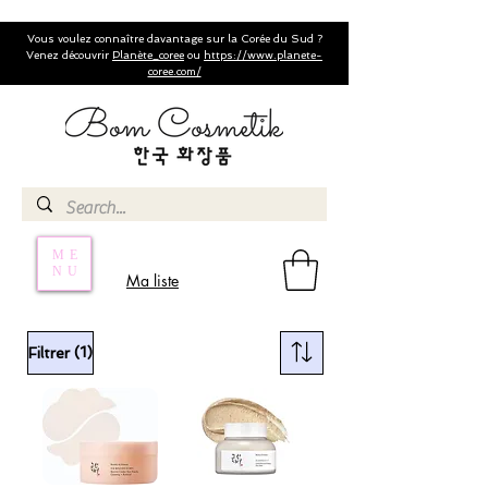
Vous voulez connaître davantage sur la Corée du Sud ?
Venez découvrir
Planète_coree
ou
https://www.planete-
coree.com/
ME
NU
Ma liste
(1)
Filtrer