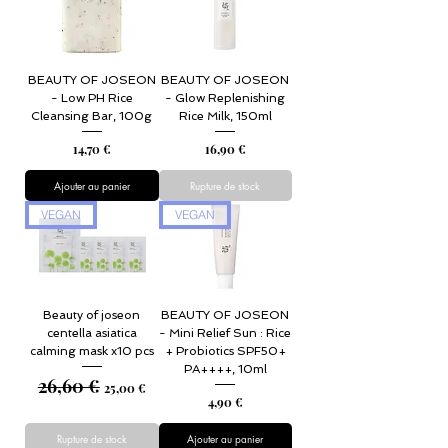
BEAUTY OF JOSEON
BEAUTY OF JOSEON
- Low PH Rice
- Glow Replenishing
Cleansing Bar, 100g
Rice Milk, 150ml
Prix
Prix
14,70 €
16,90 €
Ajouter au panier
Rupture de stock
VEGAN
VEGAN
Beauty of joseon
BEAUTY OF JOSEON
centella asiatica
- Mini Relief Sun : Rice
calming mask x10 pcs
+ Probiotics SPF50+
PA++++, 10ml
26,60 €
Prix original
Prix promotionnel
25,00 €
Prix
4,90 €
Rupture de stock
Ajouter au panier