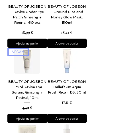
BEAUTY OF JOSEON
BEAUTY OF JOSEON
- Revive Under Eye
- Ground Rice and
Patch Ginseng +
Honey Glow Mask,
Retinal, 60 pcs
150ml
Prix
Prix
18,99 €
18,22 €
Ajouter au panier
Ajouter au panier
VEGAN
BEAUTY OF JOSEON
BEAUTY OF JOSEON
- Mini Revive Eye
- Relief Sun Aqua-
Serum, Ginseng +
Fresh Rice + B5, 50ml
Retinal, 10ml
Prix
17,11 €
Prix
4,40 €
Ajouter au panier
Ajouter au panier