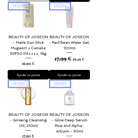
VEGAN
VEGAN
BEAUTY OF JOSEON
BEAUTY OF JOSEON
- Matte Sun Stick
- Red Bean Water Gel,
Mugwort + Camelia
100ml
SPF50 PA++++, 18g
17,99 €
Prix original
Prix promotionnel
16,19 €
Prix
16,90 €
Ajouter au panier
Ajouter au panier
VEGAN
VEGAN
BEAUTY OF JOSEON
BEAUTY OF JOSEON
- Ginseng Cleansing
- Glow Deep Serum
Oil, 210ml
Rice and Alpha-
Arbutin - 30ml
Prix
17,90 €