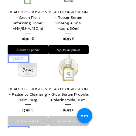
BEAUTY OF JOSEON
BEAUTY OF JOSEON
- Green Plum
- Repair Serum
refreshing Toner
Ginseng + Snail
AHA/BHA, 150ml
Mucin, 30ml
Prix
Prix
16,90 €
16,95 €
Ajouter au panier
Ajouter au panier
VEGAN
BEAUTY OF JOSEON
BEAUTY OF JOSEON
- Radiance Cleansing
- Glow Serum Propolis
Balm, 80g
+ Niacinamide, 30ml
Prix
Prix
17,96 €
16,95 €
Rupture de stock
Rupture de stock
VEGAN