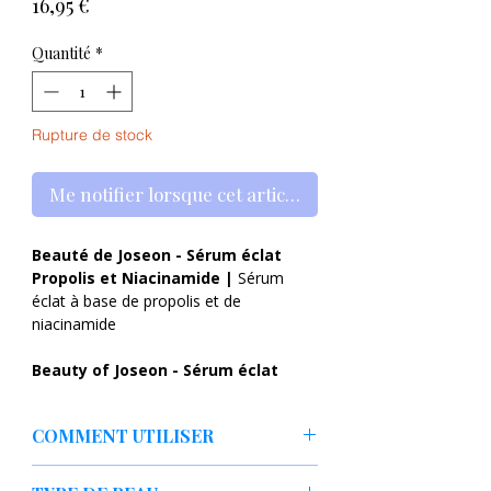
Prix
16,95 €
Quantité
*
Rupture de stock
Me notifier lorsque cet article est disponible
Beauté de Joseon - Sérum éclat
Propolis et Niacinamide |
Sérum
éclat à base de propolis et de
niacinamide
Beauty of Joseon - Sérum éclat
Propolis et Niacinamide
-
un sérum
éclaircissant pour la peau du visage. Il
COMMENT UTILISER
éclaircit les décolorations et les
rougeurs, redonnant ainsi à la peau son
Étalez 2-3 gouttes de sérum sur votre
éclat vital. La formule entière est basée