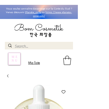
Vous voulez connaître davantage sur la Corée du Sud ?
Venez découvrir
Planète_coree
ou
https://www.planete-
coree.com/
ME
NU
Ma liste