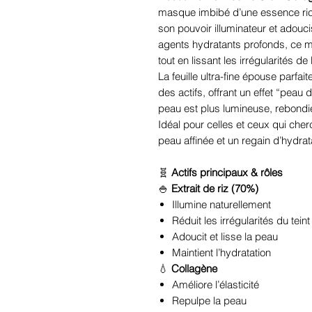
masque imbibé d’une essence ri
son pouvoir illuminateur et adou
agents hydratants profonds, ce m
tout en lissant les irrégularités de
La feuille ultra-fine épouse parfa
des actifs, offrant un effet “peau 
peau est plus lumineuse, rebondi
Idéal pour celles et ceux qui cher
peau affinée et un regain d’hydra
🧬
Actifs principaux & rôles
🍚
Extrait de riz (70%)
Illumine naturellement
Réduit les irrégularités du teint
Adoucit et lisse la peau
Maintient l’hydratation
💧
Collagène
Améliore l’élasticité
Repulpe la peau