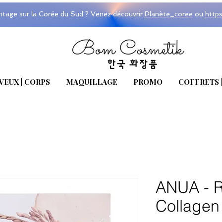
ntage sur la Corée du Sud ? Venez découvrir
Planète_coree
ou
http
VEUX | CORPS
MAQUILLAGE
PROMO
COFFRETS 
ANUA - R
Collagen