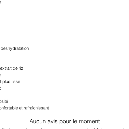
e
Protéine de graine 
de riz hydrolysée,
sodium acétylé, a
s
, acide hyaluroniq
d'hyaluronate de s
sodium hydrolysé 
oxydes de fer (CI 
e déshydratation
77491).
extrait de riz
e
t plus lisse
t
osité
onfortable et rafraîchissant
Aucun avis pour le moment