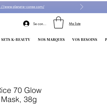
s://www.planete-coree.com/
Ma liste
Se connecter
| SETS K-BEAUTY
NOS MARQUES
VOS BESOINS
P
ice 70 Glow
 Mask, 38g