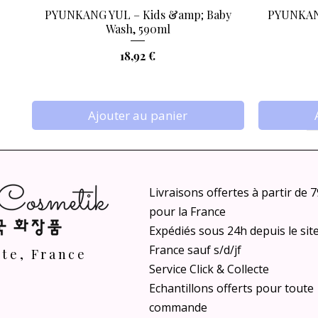
PYUNKANG YUL – Kids &amp; Baby
PYUNKANG
Aperçu rapide
Wash, 590ml
Prix
18,92 €
Ajouter au panier
Livraisons offertes à partir de 
pour la France
Expédiés sous 24h depuis le sit
France sauf s/d/jf
nte, France
Service Click & Collecte
Echantillons offerts pour toute
VT COSMETICS - AZ Care Cleansing Oil,
ANUA - Rice Intensive Moisturizing Milk
ANUA - Peach 70 Niacin Serum Mask,
ANUA - Inv
TAGE - C
commande
Aperçu rapide
Aperçu rapide
Aperçu rapide
VEGAN