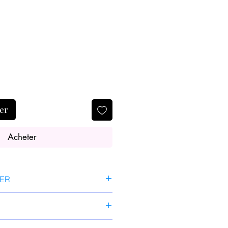
ier
Acheter
SER
 la peau. Retirez
 deux parties du masque de
z le film protecteur, puis placez
eau,