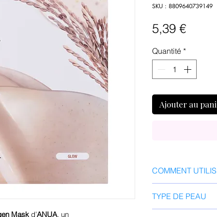
SKU : 8809640739149
Prix
5,39 €
Quantité
*
Ajouter au pan
COMMENT UTILI
Nettoyer et tonifier
TYPE DE PEAU
soigneusement les
l'emballage, retire
tous types de p
agen Mask
d’
ANUA
, un