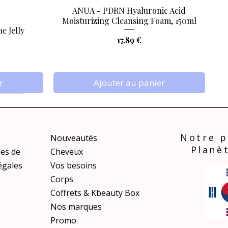
ANUA - PDRN Hyaluronic Acid
Aperçu rapide
Moisturizing Cleansing Foam, 150ml
e Jelly
Prix
17,89 €
r
Ajouter au panier
Notre p
Nouveautés
Planè
les de
Cheveux
égales
Vos besoins
r
Corps
Coffrets & Kbeauty Box
Nos marques
s Finish
e Shot
VT COSMETICS - Reedle Shot Foot
Promo
Aperçu rapide
Aperçu rapide
Aperçu rapide
VEGAN
VEGAN