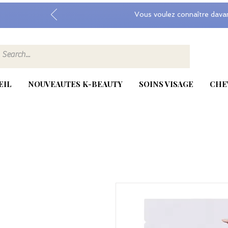
Vous voulez connaître dava
EIL
NOUVEAUTES K-BEAUTY
SOINS VISAGE
CHE