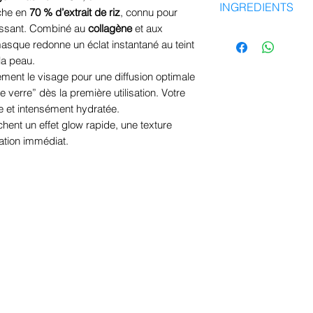
INGREDIENTS
les parties du mas
che en
70 % d’extrait de riz
, connu pour
peau sèche et t
Assurez-vous que l
cissant. Combiné au
collagène
et aux
peau fatiguée.
Eau de son d'Oryza 
la surface de la p
asque redonne un éclat instantané au teint
Aqua, Dipropylène
jusqu'à ce qu'il d
 la peau.
hydrogéné, 1,2-
pouvez également le
itement le visage pour une diffusion optimale
Hexanediol , Glyc
de verre” dès la première utilisation. Votre
puis retirer le pro
re d'acrylates , G
e et intensément hydratée.
l'essence restante
(caroube), Gomme 
chent un effet glow rapide, une texture
Carraghénane, Hyd
tation immédiat.
d'Oryza Sativa (riz
Chlorure de potas
d'Oryza Sativa (riz
sodium , Glycyrrh
cellulose, Gomme 
Glycol , Adénosine
Glycol , Panthénol 
de sodium, Collag
sodium , Hyaluron
d'hydroxypropyltr