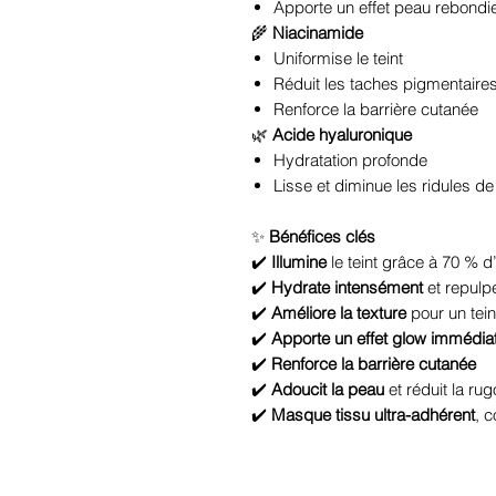
Apporte un effet peau rebondi
🌾
Niacinamide
Uniformise le teint
Réduit les taches pigmentaire
Renforce la barrière cutanée
🌿
Acide hyaluronique
Hydratation profonde
Lisse et diminue les ridules d
✨
Bénéfices clés
✔️
Illumine
le teint grâce à 70 % d’
✔️
Hydrate intensément
et repulp
✔️
Améliore la texture
pour un tein
✔️
Apporte un effet glow immédia
✔️
Renforce la barrière cutanée
✔️
Adoucit la peau
et réduit la rug
✔️
Masque tissu ultra-adhérent
, c