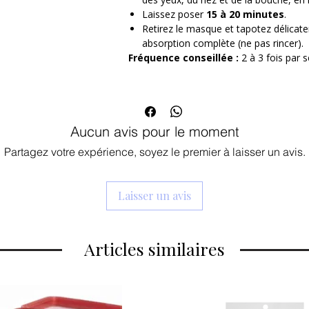
une routine anti-âge hebdomadaire. Son 
Laissez poser
15 à 20 minutes
.
les contours du visage pour une absorpt
Retirez le masque et tapotez délicat
raffermissants.
absorption complète (ne pas rincer).
Redonnez à votre peau la fermeté et
Fréquence conseillée :
2 à 3 fois par 
commandez votre masque Core Firm
Bénéfices clés
Raffermit et retend la peau
grâce 
hydrolysée
Lisse visiblement l'aspect des ri
Aucun avis pour le moment
Hydrate intensément
grâce à l'aci
Apaise et renforce la barrière c
Partagez votre expérience, soyez le premier à laisser un avis.
l'allantoïne
Effet repulpant immédiat
, teint v
Formule sans paraben, phtalate, h
Laisser un avis
artificiel
Tissu ultra-fin
qui épouse parfaitem
Articles similaires