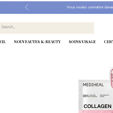
Vous voulez connaître dava
EIL
NOUVEAUTES K-BEAUTY
SOINS VISAGE
CHE