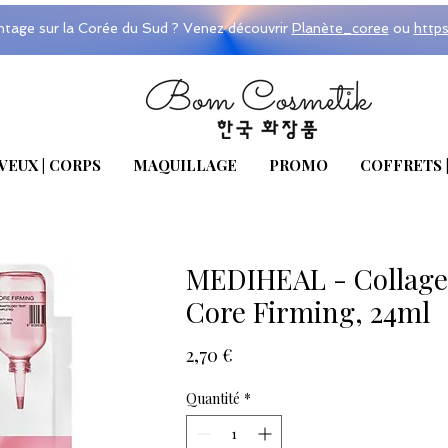
ntage sur la Corée du Sud ? Venez découvrir
Planète_coree
ou
http
VEUX | CORPS
MAQUILLAGE
PROMO
COFFRETS 
MEDIHEAL - Collage
Core Firming, 24ml
Prix
2,70 €
Quantité
*