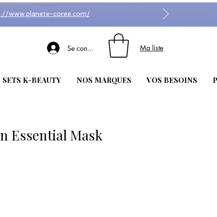
s://www.planete-coree.com/
Ma liste
Se connecter
| SETS K-BEAUTY
NOS MARQUES
VOS BESOINS
P
n Essential Mask