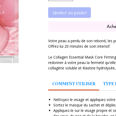
Ajouter au panier
Ache
Votre peau a perdu de son rebond, les pre
Offrez-lui 20 minutes de soin intensif.
Le Collagen Essential Mask Core Firmi
redonner à votre peau la fermeté qu'ell
collagène soluble et élastine hydrolysée
l'élasticité cutanée et lisser visiblement l
Ce que vous obtenez en 20 minutes
COMMENT UTILISER
TYPE 
plus ferme et repulpée dès la première 
immédiat grâce à l'élastine hydrolysée ✔
gras, grâce à l'acide hyaluronique et à 
Nettoyez le visage et appliquez votre 
au panthénol et à l'allantoïne
Sortez le masque du sachet et déplie
Pourquoi cette routine change la do
Appliquez-le sur le visage propre et 
sans huile minérale ni colorant artificie
des yeux, du nez et de la bouche, en l