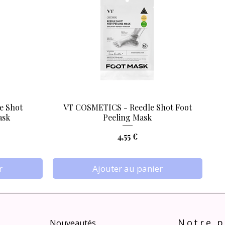
e Shot
VT COSMETICS - Reedle Shot Foot
Aperçu rapide
ask
Peeling Mask
Prix
4,55 €
r
Ajouter au panier
Notre p
Nouveautés