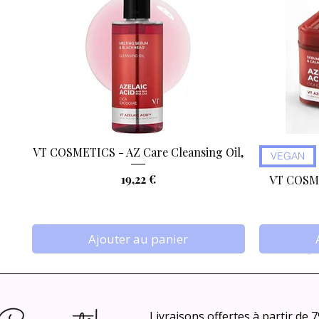
VT COSMETICS - AZ Care Cleansing Oil,
Aperçu rapide
VEGAN
Prix
19,22 €
VT COSME
Ajouter au panier
Livraisons offertes à partir de 