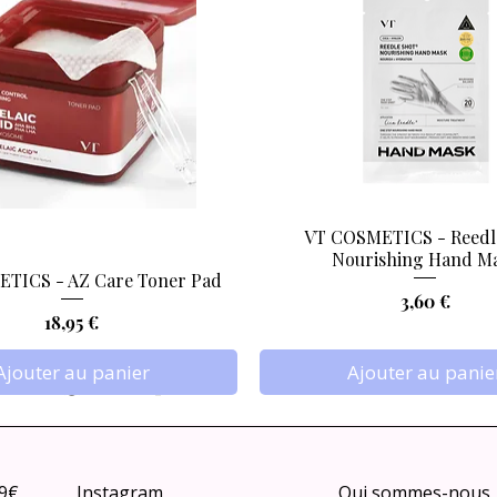
VT COSMETICS - Reedl
Aperçu rapide
Aperçu rapide
Nourishing Hand M
TICS - AZ Care Toner Pad
Prix
3,60 €
Prix
18,95 €
Ajouter au panier
Ajouter au panie
79€
Instagram
Qui sommes-nous