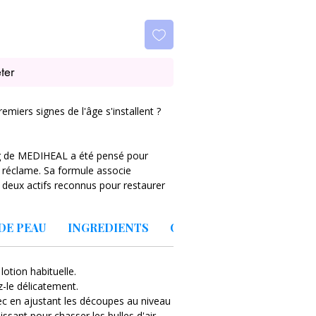
ter
miers signes de l'âge s'installent ?
ng de MEDIHEAL a été pensé pour
e réclame. Sa formule associe
, deux actifs reconnus pour restaurer
'aspect des ridules.
 seulement :
✔ Une peau visiblement
DE PEAU
INGREDIENTS
Conseils de pro
FAQ
application ✔ Un effet rebond
 Une hydratation intense sans effet
la bétaïne ✔ Un confort apaisant grâce
lotion habituelle.
z-le délicatement.
nne :
Sans paraben, sans phtalate,
sec en ajustant les découpes au niveau
l, ce masque s'intègre facilement dans
issant pour chasser les bulles d'air.