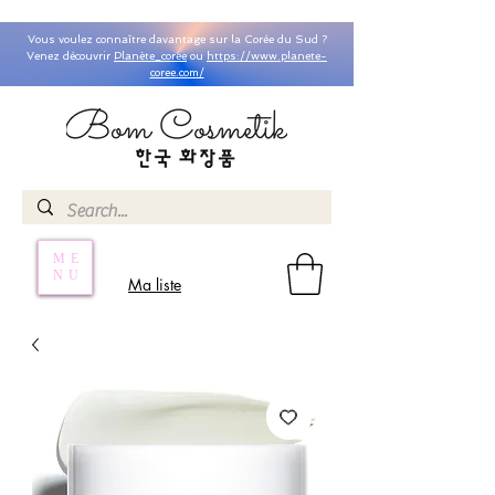
Vous voulez connaître davantage sur la Corée du Sud ?
Venez découvrir
Planète_coree
ou
https://www.planete-
coree.com/
ME
NU
Ma liste