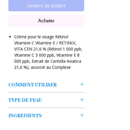
Ajouter au panier
Acheter
Crème pour le visage Rétinol
Vitamine C Vitamine E / RETINOL
VITA CEN 21,6 % (Rétinol 1 000 ppb,
Vitamine C 3 000 ppb, Vitamine E 8
000 ppb, Extrait de Centella Asiatica
21,6 %), associé au Complexe
Centella 3x
BRILLANCE ET ÉCLAT : Infusé de
COMMENT UTILISER
rétinol, de vitamine C et de vitamine
E.
Appliquer une quantité appropriée sur
COMPLEXE CENTELLA 3X : Les
TYPE DE PEAU
une peau nettoyée (et tonifiée) le soir
composants suivants de l'acide
Tapoter sur la peau jusqu'à absorption
madécassique, de l'asiaticoside et de
Tout type de peau surtout peau mature
complète
INGREDIENTS
l'acide asiatique proviennent d'une
feuille appelée « Centella asiatica ».
Eau, extrait de Centella Asiatica (21,6