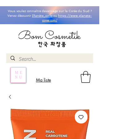
Vous voulez connaître davantage sur la Corée du Sud ?
Venez découvrir
Planète_coree
ou
https://www.planete-
coree.com/
ME
NU
Ma liste