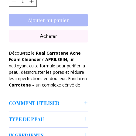
Ajouter au panier
Acheter
Découvrez le
Real Carrotene Acne
Foam Cleanser
d’
APRILSKIN
, un
nettoyant culte formulé pour purifier la
peau, désincruster les pores et réduire
les imperfections en douceur. Enrichi en
Carrotene
– un complexe dérivé de
carottes riche en bêta-carotène – ce gel
moussant apaise les rougeurs, équilibre
COMMENT UTILISER
le sébum et laisse la peau lumineuse et
nette.
Utilisez matin et soir.
Sa mousse onctueuse élimine
TYPE DE PEAU
Faites mousser une petite quantité
efficacement les impuretés, les résidus
avec de l’eau.
de pollution, l’excès de sébum et les
Peau grasse
Massez délicatement 30 secondes.
INGREDIENTS
traces de maquillage sans assécher la